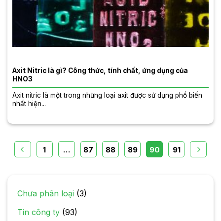
Axit Nitric là gì? Công thức, tính chất, ứng dụng của
HNO3
Axit nitric là một trong những loại axit được sử dụng phổ biến
nhất hiện...
1
…
87
88
89
90
91
Chưa phân loại
(3)
Tin công ty
(93)