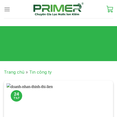
Skip
to
content
Trang chủ
»
Tin công ty
24
Th7