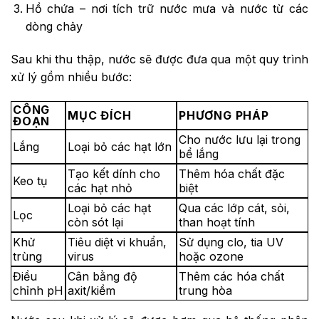
Hồ chứa – nơi tích trữ nước mưa và nước từ các
dòng chảy
Sau khi thu thập, nước sẽ được đưa qua một quy trình
xử lý gồm nhiều bước:
CÔNG
MỤC ĐÍCH
PHƯƠNG PHÁP
ĐOẠN
Cho nước lưu lại trong
Lắng
Loại bỏ các hạt lớn
bể lắng
Tạo kết dính cho
Thêm hóa chất đặc
Keo tụ
các hạt nhỏ
biệt
Loại bỏ các hạt
Qua các lớp cát, sỏi,
Lọc
còn sót lại
than hoạt tính
Khử
Tiêu diệt vi khuẩn,
Sử dụng clo, tia UV
trùng
virus
hoặc ozone
Điều
Cân bằng độ
Thêm các hóa chất
chỉnh pH
axit/kiềm
trung hòa