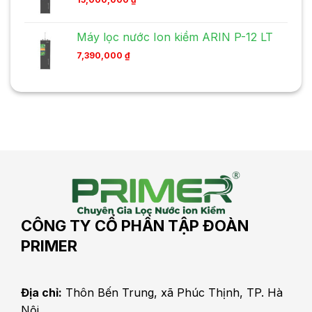
Máy lọc nước Ion kiềm ARIN P-12 LT
7,390,000
₫
CÔNG TY CỔ PHẦN TẬP ĐOÀN
PRIMER
Địa chỉ:
Thôn Bến Trung, xã Phúc Thịnh, TP. Hà
Nội