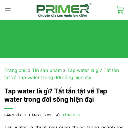
Skip
to
content
Trang chủ
»
Tin sản phẩm
»
Tap water là gì? Tất tần
tật về Tap water trong đới sống hiện đại
Tap water là gì? Tất tần tật về Tap
water trong đới sống hiện đại
ĐĂNG VÀO
3 THÁNG 6, 2025
BỞI
HẰNG ĐEN
Tap water là thuật ngữ quen thuộc trong ngành lọc