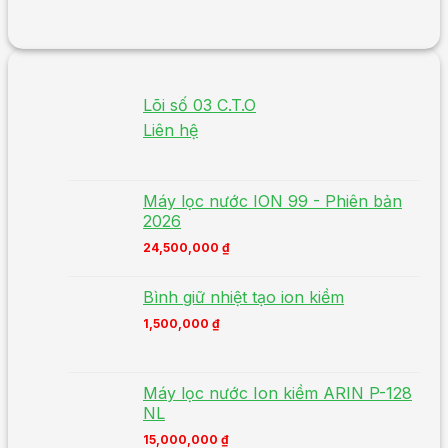
Lõi số 03 C.T.O
Liên hệ
Máy lọc nước ION 99 - Phiên bản
2026
24,500,000
₫
Bình giữ nhiệt tạo ion kiềm
1,500,000
₫
Máy lọc nước Ion kiềm ARIN P-128
NL
15,000,000
₫