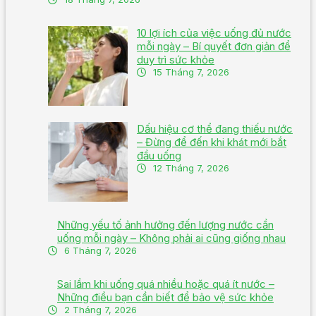
10 lợi ích của việc uống đủ nước
mỗi ngày – Bí quyết đơn giản để
duy trì sức khỏe
15 Tháng 7, 2026
Dấu hiệu cơ thể đang thiếu nước
– Đừng để đến khi khát mới bắt
đầu uống
12 Tháng 7, 2026
Những yếu tố ảnh hưởng đến lượng nước cần
uống mỗi ngày – Không phải ai cũng giống nhau
6 Tháng 7, 2026
Sai lầm khi uống quá nhiều hoặc quá ít nước –
Những điều bạn cần biết để bảo vệ sức khỏe
2 Tháng 7, 2026