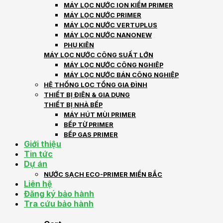
MÁY LỌC NƯỚC ION KIỀM PRIMER
MÁY LỌC NƯỚC PRIMER
MÁY LỌC NƯỚC VERTUPLUS
MÁY LỌC NƯỚC NANONEW
PHỤ KIỆN
MÁY LỌC NƯỚC CÔNG SUẤT LỚN
MÁY LỌC NƯỚC CÔNG NGHIỆP
MÁY LỌC NƯỚC BÁN CÔNG NGHIỆP
HỆ THỐNG LỌC TỔNG GIA ĐÌNH
THIẾT BỊ ĐIỆN & GIA DỤNG
THIẾT BỊ NHÀ BẾP
MÁY HÚT MÙI PRIMER
BẾP TỪ PRIMER
BẾP GAS PRIMER
Giới thiệu
Tin tức
Dự án
NƯỚC SẠCH ECO-PRIMER MIỀN BẮC
Liên hệ
Đăng ký bảo hành
Tra cứu bảo hành