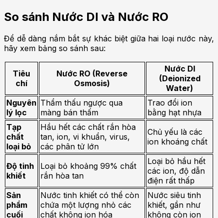
So sánh Nước DI và Nước RO
Để dễ dàng nắm bắt sự khác biệt giữa hai loại nước này,
hãy xem bảng so sánh sau:
Nước DI
Tiêu
Nước RO (Reverse
(Deionized
chí
Osmosis)
Water)
Nguyên
Thẩm thấu ngược qua
Trao đổi ion
lý lọc
màng bán thấm
bằng hạt nhựa
Tạp
Hầu hết các chất rắn hòa
Chủ yếu là các
chất
tan, ion, vi khuẩn, virus,
ion khoáng chất
loại bỏ
các phân tử lớn
Loại bỏ hầu hết
Độ tinh
Loại bỏ khoảng 99% chất
các ion, độ dẫn
khiết
rắn hòa tan
điện rất thấp
Sản
Nước tinh khiết có thể còn
Nước siêu tinh
phẩm
chứa một lượng nhỏ các
khiết, gần như
cuối
chất không ion hóa
không còn ion