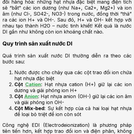
đổi hàng hóa: những hạt nhựa đặc biệt mang điện tích
sẽ “bắt” các ion dương (như Na+, Ca2+, Mg2+) và ion
âm (như Cl-, SO42-, NO3-) trong nước, đồng thời “thả”
ra các ion H+ và OH-. Sau đó, H+ và OH- kết hợp với
nhau tạo thành H2O – nước tinh khiết! Kết quả là nước
DI gần như không còn ion khoáng chất nào.
Quy trình sản xuất nước DI
Quá trình sản xuất nước DI thường diễn ra theo các
bước sau:
Nước được cho chảy qua các cột trao đổi ion chứa
hạt nhựa đặc biệt
Cột
Cation
: Hạt nhựa cation (H+) giữ lại các ion
dương và giải phóng ion H+
Cột
Anion
: Hạt nhựa anion (OH-) giữ lại các ion âm
và giải phóng ion OH-
Cột Mix-bed
: Sự kết hợp của cả hai loại hạt nhựa
để loại bỏ triệt để ion còn sót
Công nghệ EDI (Electrodeionization) là phương pháp
tiên tiến hơn, kết hợp trao đổi ion và điện phân, không