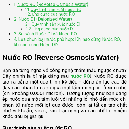
Nước RO (Reverse Osmosis Water)
Quy trình sản xuất nước RO
Ứng dụng của nước RO
Nước DI (Deionized Water)
Quy trình sản xuất nước DI
Ứng dụng của nước DI
So sánh Nước DI và Nước RO
Lựa chọn loại nước phù hợp: Khi nào dùng Nước RO,
khi nào dùng Nước DI?
Nước RO (Reverse Osmosis Water)
Bạn đã từng nghe về công nghệ thẩm thấu ngược chưa?
Đây chính là bí mật đằng sau
nước RO
! Nước RO được
tạo ra bằng một quá trình kỳ diệu – dùng áp lực cao để
đẩy các phân tử nước qua một tấm màng có lỗ siêu nhỏ
(chỉ khoảng 0.0001 micron). Tưởng tượng như bạn đang
ép nước qua một tấm lưới với những lỗ nhỏ đến mức chỉ
phân tử nước mới lọt qua được, còn lại tất cả tạp chất
như vi khuẩn, virus, kim loại nặng và các chất ô nhiễm
khác đều bị giữ lại!
Quy trình sản xuất nước RO