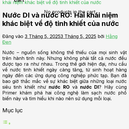
khái niệm khác biệt về độ tinh khiết của nước
No products in the cart.
Nước DI và nước RO: Hai khái niệm
khác biệt về độ tinh khiết của nước
Đăng vào
3 Tháng 5, 2025
3 Tháng 5, 2025
bởi
Hằng
Đen
Nước – nguồn sống không thể thiếu của mọi sinh vật
trên hành tinh này. Nhưng không phải tất cả nước đều
được tạo ra như nhau. Trong thế giới hiện đại, nhu cầu
về nước tinh khiết ngày càng tăng, từ sinh hoạt hàng
ngày đến các ứng dụng công nghiệp phức tạp. Bạn đã
bao giờ thắc mắc về sự khác biệt giữa những loại nước
siêu tinh khiết như
nước RO
và
nước DI
? Hãy cùng
Primer khám phá hai công nghệ làm sạch nước phổ
biến này và tìm hiểu khi nào nên sử dụng mỗi loại.
Mục lục