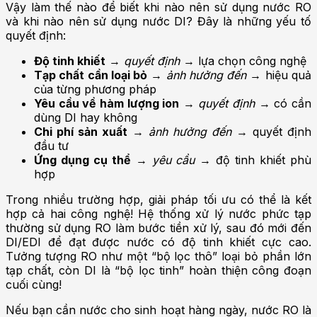
Vậy làm thế nào để biết khi nào nên sử dụng nước RO
và khi nào nên sử dụng nước DI? Đây là những yếu tố
quyết định:
Độ tinh khiết
→
quyết định
→ lựa chọn công nghệ
Tạp chất cần loại bỏ
→
ảnh hưởng đến
→ hiệu quả
của từng phương pháp
Yêu cầu về hàm lượng ion
→
quyết định
→ có cần
dùng DI hay không
Chi phí sản xuất
→
ảnh hưởng đến
→ quyết định
đầu tư
Ứng dụng cụ thể
→
yêu cầu
→ độ tinh khiết phù
hợp
Trong nhiều trường hợp, giải pháp tối ưu có thể là kết
hợp cả hai công nghệ! Hệ thống xử lý nước phức tạp
thường sử dụng RO làm bước tiền xử lý, sau đó mới đến
DI/EDI để đạt được nước có độ tinh khiết cực cao.
Tưởng tượng RO như một “bộ lọc thô” loại bỏ phần lớn
tạp chất, còn DI là “bộ lọc tinh” hoàn thiện công đoạn
cuối cùng!
Nếu bạn cần nước cho sinh hoạt hàng ngày, nước RO là