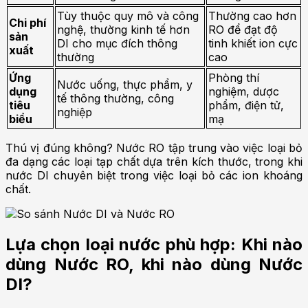
Tùy thuộc quy mô và công
Thường cao hơn
Chi phí
nghệ, thường kinh tế hơn
RO để đạt độ
sản
DI cho mục đích thông
tinh khiết ion cực
xuất
thường
cao
Ứng
Phòng thí
Nước uống, thực phẩm, y
dụng
nghiệm, dược
tế thông thường, công
tiêu
phẩm, điện tử,
nghiệp
biểu
mạ
Thú vị đúng không? Nước RO tập trung vào việc loại bỏ
đa dạng các loại tạp chất dựa trên kích thước, trong khi
nước DI chuyên biệt trong việc loại bỏ các ion khoáng
chất.
Lựa chọn loại nước phù hợp: Khi nào
dùng Nước RO, khi nào dùng Nước
DI?