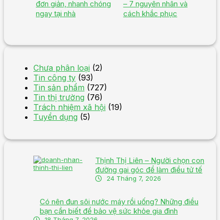
đơn giản, nhanh chóng
– 7 nguyên nhân và
ngay tại nhà
cách khắc phục
Chưa phân loại
(2)
Tin công ty
(93)
Tin sản phẩm
(727)
Tin thị trường
(76)
Trách nhiệm xã hội
(19)
Tuyển dụng
(5)
Thịnh Thị Liên – Người chọn con
đường gai góc để làm điều tử tế
24 Tháng 7, 2026
Có nên đun sôi nước máy rồi uống? Những điều
bạn cần biết để bảo vệ sức khỏe gia đình
18 Tháng 7, 2026