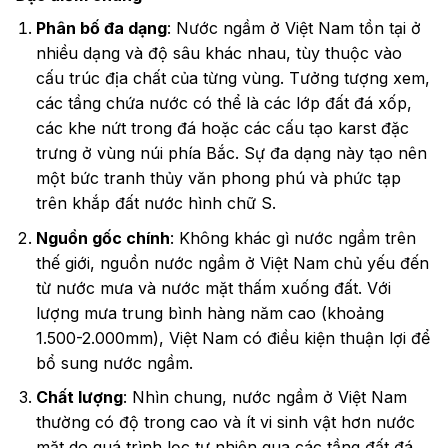
Phân bố đa dạng
: Nước ngầm ở Việt Nam tồn tại ở
nhiều dạng và độ sâu khác nhau, tùy thuộc vào
cấu trúc địa chất của từng vùng. Tưởng tượng xem,
các tầng chứa nước có thể là các lớp đất đá xốp,
các khe nứt trong đá hoặc các cấu tạo karst đặc
trưng ở vùng núi phía Bắc. Sự đa dạng này tạo nên
một bức tranh thủy văn phong phú và phức tạp
trên khắp đất nước hình chữ S.
Nguồn gốc chính
: Không khác gì nước ngầm trên
thế giới, nguồn nước ngầm ở Việt Nam chủ yếu đến
từ nước mưa và nước mặt thấm xuống đất. Với
lượng mưa trung bình hàng năm cao (khoảng
1.500-2.000mm), Việt Nam có điều kiện thuận lợi để
bổ sung nước ngầm.
Chất lượng
: Nhìn chung, nước ngầm ở Việt Nam
thường có độ trong cao và ít vi sinh vật hơn nước
mặt do quá trình lọc tự nhiên qua các tầng đất đá.