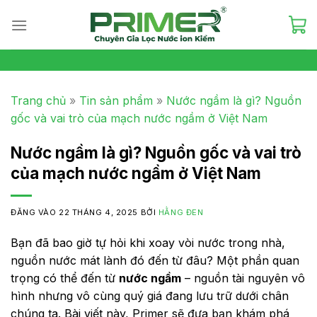
Skip
to
content
Trang chủ
»
Tin sản phẩm
»
Nước ngầm là gì? Nguồn
gốc và vai trò của mạch nước ngầm ở Việt Nam
Nước ngầm là gì? Nguồn gốc và vai trò
của mạch nước ngầm ở Việt Nam
ĐĂNG VÀO
22 THÁNG 4, 2025
BỞI
HẰNG ĐEN
Bạn đã bao giờ tự hỏi khi xoay vòi nước trong nhà,
nguồn nước mát lành đó đến từ đâu? Một phần quan
trọng có thể đến từ
nước ngầm
– nguồn tài nguyên vô
hình nhưng vô cùng quý giá đang lưu trữ dưới chân
chúng ta. Bài viết này, Primer sẽ đưa bạn khám phá