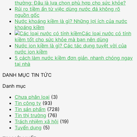
thường: Đâu là lựa chọn phù hợp cho sức khỏe?
Rủi ro tiềm ẩn từ việc dùng nước đá không rõ
nguồn gốc
Nước khoáng kiềm là gì? Những lợi ích của nước
khoáng kiềm
Các loại nước có tính
kiềm tốt cho sức khỏe mà bạn nên dùng
Nước ion kiềm là gì? Các tác dụng tuyệt vời của
nước ion kiềm
5 cách làm nước kiềm đơn giản, nhanh chóng ngay
tại nhà
DANH MỤC TIN TỨC
Danh mục
Chưa phân loại
(3)
Tin công ty
(93)
Tin sản phẩm
(728)
Tin thị trường
(76)
Trách nhiệm xã hội
(19)
Tuyển dụng
(5)