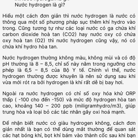
Nước hydrogen là gì?
Hiểu một cách đơn giản thì nước hydrogen là nước có
thông qua một số phương pháp sục thêm khí hydro vào
trong. Cũng tương tự như các loại nước có ga chứa khí
carbon dioxide hoà tan (CO2) hay nước oxy có chứa
oxy hoà tan (O2) thì nước hydrogen cũng vậy, nó có
chứa khí hydro hòa tan.
Nước hydrogen thường không màu, không mùi và có độ
pH thường là 8 – 8,5, chỉ số này nằm trong ngưỡng cho
phép là 6,5 – 8,5 của Bộ Y tế. Chính vì thế, nước
hydrogen thường được khuyên là nên sử dụng sau khi
vừa mới rót ra bởi hydrogen là khí rất dễ bị bay hơi.
Ngoài ra nước hydrogen có chỉ số oxy hóa khử ORP
thấp ( -100 cho đến -150) và mức độ hydrogen hòa tan
cao, khoảng 140 – 200 ppb (miligramhydro/m3), giúp
trung hòa và loại bỏ các tác nhân gây oxi hoá mạnh.
Để nhận biết nước có giàu hydrogen không, cách đơn
giản nhất là bạn có thể dùng mắt thường để quan sát
các hạt bóng khí, bọt khí bám vào thành cốc sau khi bạn