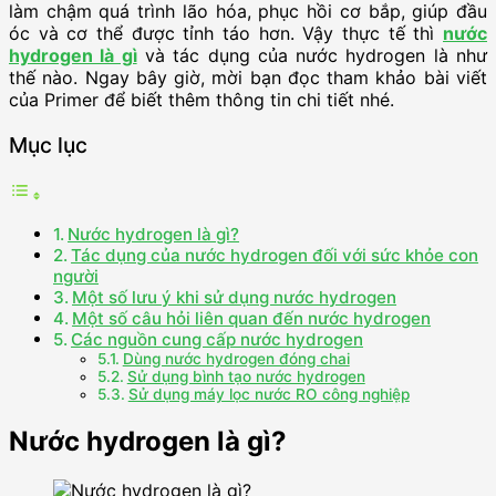
làm chậm quá trình lão hóa, phục hồi cơ bắp, giúp đầu
óc và cơ thể được tỉnh táo hơn. Vậy thực tế thì
nước
hydrogen là gì
và tác dụng của nước hydrogen là như
thế nào. Ngay bây giờ, mời bạn đọc tham khảo bài viết
của Primer để biết thêm thông tin chi tiết nhé.
Mục lục
Nước hydrogen là gì?
Tác dụng của nước hydrogen đối với sức khỏe con
người
Một số lưu ý khi sử dụng nước hydrogen
Một số câu hỏi liên quan đến nước hydrogen
Các nguồn cung cấp nước hydrogen
Dùng nước hydrogen đóng chai
Sử dụng bình tạo nước hydrogen
Sử dụng máy lọc nước RO công nghiệp
Nước hydrogen là gì?