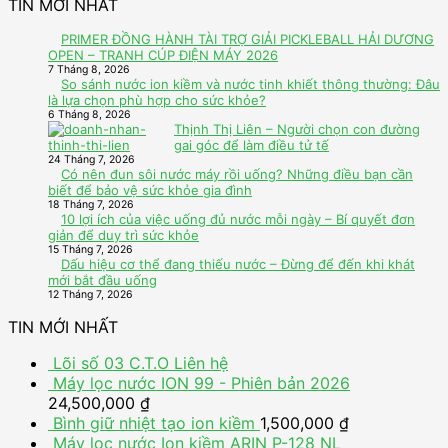
TIN MỚI NHẤT
PRIMER ĐỒNG HÀNH TÀI TRỢ GIẢI PICKLEBALL HẢI DƯƠNG
OPEN – TRANH CÚP ĐIỆN MÁY 2026
7 Tháng 8, 2026
So sánh nước ion kiềm và nước tinh khiết thông thường: Đâu
là lựa chọn phù hợp cho sức khỏe?
6 Tháng 8, 2026
Thịnh Thị Liên – Người chọn con đường
gai góc để làm điều tử tế
24 Tháng 7, 2026
Có nên đun sôi nước máy rồi uống? Những điều bạn cần
biết để bảo vệ sức khỏe gia đình
18 Tháng 7, 2026
10 lợi ích của việc uống đủ nước mỗi ngày – Bí quyết đơn
giản để duy trì sức khỏe
15 Tháng 7, 2026
Dấu hiệu cơ thể đang thiếu nước – Đừng để đến khi khát
mới bắt đầu uống
12 Tháng 7, 2026
TIN MỚI NHẤT
Lõi số 03 C.T.O
Liên hệ
Máy lọc nước ION 99 - Phiên bản 2026
24,500,000
₫
Bình giữ nhiệt tạo ion kiềm
1,500,000
₫
Máy lọc nước Ion kiềm ARIN P-128 NL