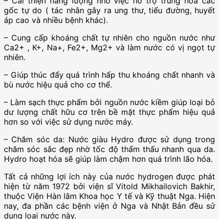
– Cải thiện năng lượng nhờ việc hỗ trợ trung hòa các
gốc tự do ( tác nhân gây ra ung thư, tiểu đường, huyết
áp cao và nhiều bệnh khác).
– Cung cấp khoáng chất tự nhiên cho nguồn nước như
Ca2+ , K+, Na+, Fe2+, Mg2+ và làm nước có vị ngọt tự
nhiên.
– Giúp thúc đẩy quá trình hấp thu khoáng chất nhanh và
bù nước hiệu quả cho cơ thể.
– Làm sạch thực phẩm bởi nguồn nước kiềm giúp loại bỏ
dư lượng chất hữu cơ trên bề mặt thực phẩm hiệu quả
hơn so với việc sử dụng nước máy.
– Chăm sóc da: Nước giàu Hydro được sử dụng trong
chăm sóc sắc đẹp nhờ tốc độ thẩm thấu nhanh qua da.
Hydro hoạt hóa sẽ giúp làm chậm hơn quá trình lão hóa.
Tất cả những lợi ích này của nước hydrogen được phát
hiện từ năm 1972 bởi viện sĩ Vitold Mikhailovich Bakhir,
thuộc Viện Hàn lâm Khoa học Y tế và Kỹ thuật Nga. Hiện
nay, đa phần các bệnh viện ở Nga và Nhật Bản đều sử
dụng loại nước này.