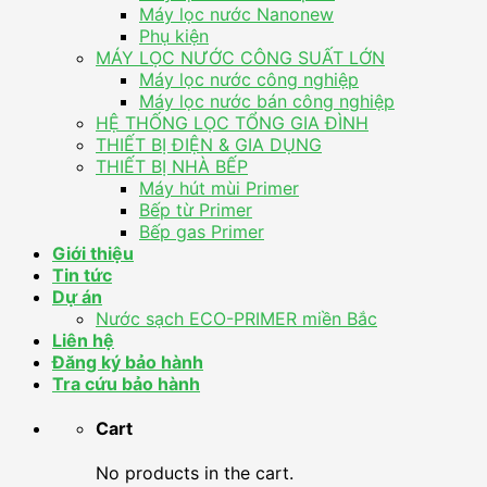
Máy lọc nước Nanonew
Phụ kiện
MÁY LỌC NƯỚC CÔNG SUẤT LỚN
Máy lọc nước công nghiệp
Máy lọc nước bán công nghiệp
HỆ THỐNG LỌC TỔNG GIA ĐÌNH
THIẾT BỊ ĐIỆN & GIA DỤNG
THIẾT BỊ NHÀ BẾP
Máy hút mùi Primer
Bếp từ Primer
Bếp gas Primer
Giới thiệu
Tin tức
Dự án
Nước sạch ECO-PRIMER miền Bắc
Liên hệ
Đăng ký bảo hành
Tra cứu bảo hành
Cart
No products in the cart.