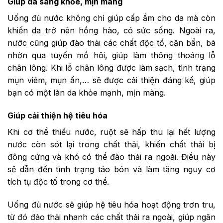
Giúp da sáng khỏe, mịn màng
Uống đủ nước không chỉ giúp cấp ẩm cho da mà còn
khiến da trở nên hồng hào, có sức sống. Ngoài ra,
nước cũng giúp đào thải các chất độc tố, cặn bẩn, bã
nhờn qua tuyến mồ hôi, giúp làm thông thoáng lỗ
chân lông. Khi lỗ chân lông được làm sạch, tình trạng
mụn viêm, mụn ẩn,… sẽ được cải thiện đáng kể, giúp
bạn có một làn da khỏe mạnh, mịn màng.
Giúp cải thiện hệ tiêu hóa
Khi cơ thể thiếu nước, ruột sẽ hấp thu lại hết lượng
nước còn sót lại trong chất thải, khiến chất thải bị
đông cứng và khó có thể đào thải ra ngoài. Điều này
sẽ dẫn đến tình trạng táo bón và làm tăng nguy cơ
tích tụ độc tố trong cơ thể.
Uống đủ nước sẽ giúp hệ tiêu hóa hoạt động trơn tru,
từ đó đào thải nhanh các chất thải ra ngoài, giúp ngăn