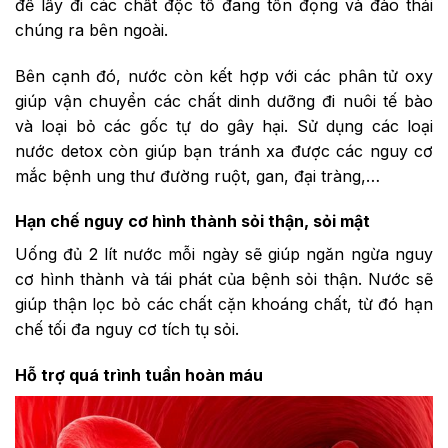
để lấy đi các chất độc tố đang tồn đọng và đào thải
chúng ra bên ngoài.
Bên cạnh đó, nước còn kết hợp với các phân tử oxy
giúp vận chuyển các chất dinh dưỡng đi nuôi tế bào
và loại bỏ các gốc tự do gây hại. Sử dụng các loại
nước detox còn giúp bạn tránh xa được các nguy cơ
mắc bệnh ung thư đường ruột, gan, đại tràng,…
Hạn chế nguy cơ hình thành sỏi thận, sỏi mật
Uống đủ 2 lít nước mỗi ngày sẽ giúp ngăn ngừa nguy
cơ hình thành và tái phát của bệnh sỏi thận. Nước sẽ
giúp thận lọc bỏ các chất cặn khoáng chất, từ đó hạn
chế tối đa nguy cơ tích tụ sỏi.
Hỗ trợ quá trình tuần hoàn máu