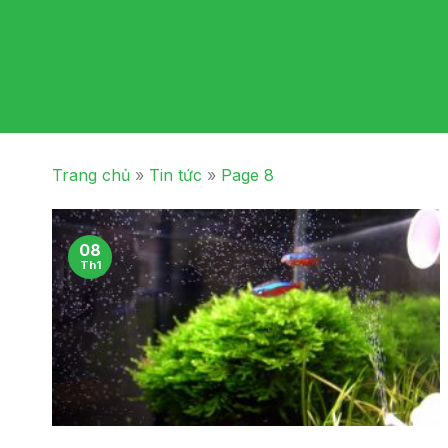
Trang chủ
»
Tin tức
»
Page 8
08
Th1