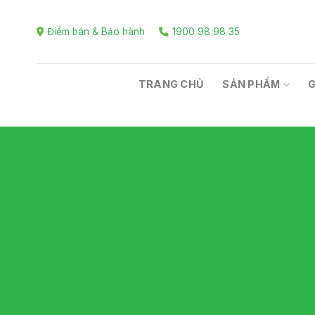
Skip
to
Điểm bán & Bảo hành
1900 98 98 35
content
TRANG CHỦ
SẢN PHẨM
G