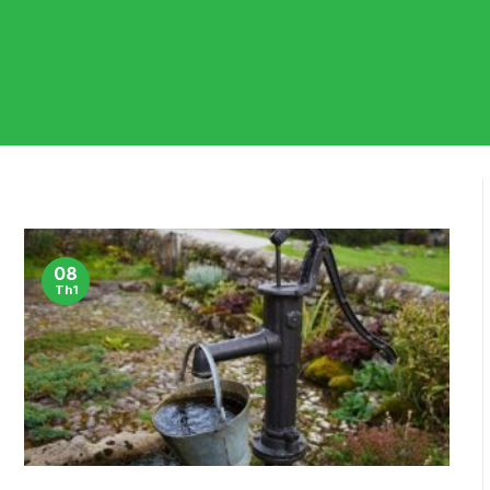
08
Th1