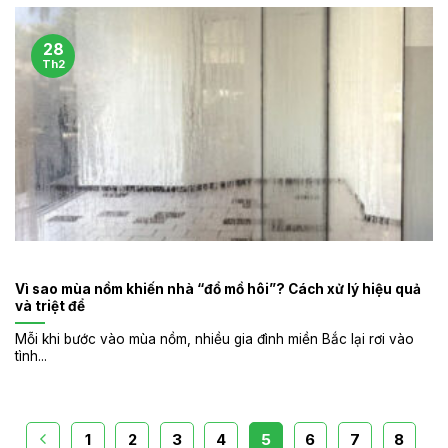
28
Th2
Vì sao mùa nồm khiến nhà “đổ mồ hôi”? Cách xử lý hiệu quả
và triệt để
Mỗi khi bước vào mùa nồm, nhiều gia đình miền Bắc lại rơi vào
tình...
1
2
3
4
5
6
7
8