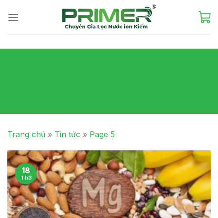
Skip
to
content
Trang chủ
»
Tin tức
»
Page 5
18
Th3