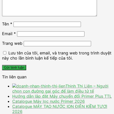
Tên
*
Email
*
Trang web
Lưu tên của tôi, email, và trang web trong trình duyệt
này cho lần bình luận kế tiếp của tôi.
Tin liên quan
Thịnh Thị Liên – Người
chọn con đường gai góc để làm điều tử tế
Hướng dẫn lắp đặt Máy chuyển đổi Primer Plus TTL
Catalogue Máy lọc nước Primer 2026
Catalogue MÁY TẠO NƯỚC ION ĐIỆN KIỀM TƯƠI
2026