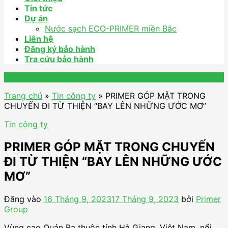
Tin tức
Dự án
Nước sạch ECO-PRIMER miền Bắc
Liên hệ
Đăng ký bảo hành
Tra cứu bảo hành
Trang chủ
»
Tin công ty
»
PRIMER GÓP MẶT TRONG
CHUYẾN ĐI TỪ THIỆN “BAY LÊN NHỮNG ƯỚC MƠ”
Tin công ty
PRIMER GÓP MẶT TRONG CHUYẾN
ĐI TỪ THIỆN “BAY LÊN NHỮNG ƯỚC
MƠ”
Đăng vào
16 Tháng 9, 2023
17 Tháng 9, 2023
bởi
Primer
Group
Vùng cao Quản Bạ thuộc tỉnh Hà Giang, Việt Nam, nổi