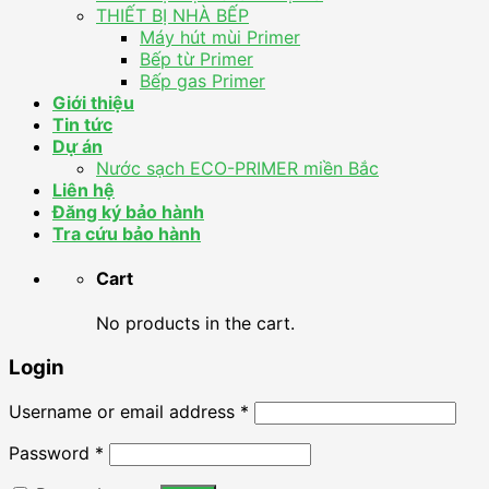
THIẾT BỊ NHÀ BẾP
Máy hút mùi Primer
Bếp từ Primer
Bếp gas Primer
Giới thiệu
Tin tức
Dự án
Nước sạch ECO-PRIMER miền Bắc
Liên hệ
Đăng ký bảo hành
Tra cứu bảo hành
Cart
No products in the cart.
Login
Username or email address
*
Password
*