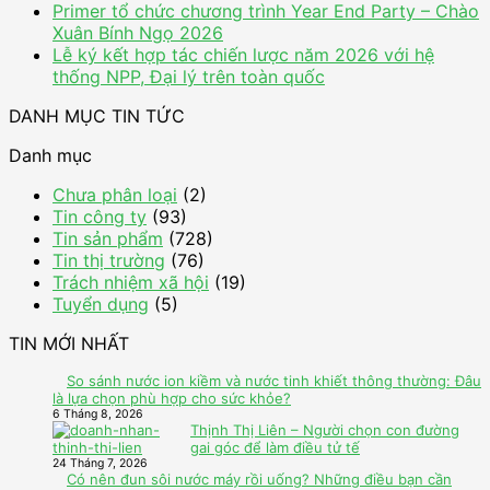
Primer tổ chức chương trình Year End Party – Chào
Xuân Bính Ngọ 2026
Lễ ký kết hợp tác chiến lược năm 2026 với hệ
thống NPP, Đại lý trên toàn quốc
DANH MỤC TIN TỨC
Danh mục
Chưa phân loại
(2)
Tin công ty
(93)
Tin sản phẩm
(728)
Tin thị trường
(76)
Trách nhiệm xã hội
(19)
Tuyển dụng
(5)
TIN MỚI NHẤT
So sánh nước ion kiềm và nước tinh khiết thông thường: Đâu
là lựa chọn phù hợp cho sức khỏe?
6 Tháng 8, 2026
Thịnh Thị Liên – Người chọn con đường
gai góc để làm điều tử tế
24 Tháng 7, 2026
Có nên đun sôi nước máy rồi uống? Những điều bạn cần