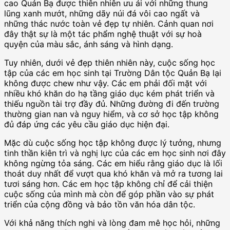
cao Quản Bạ được thiên nhiên ưu ái với những thung
lũng xanh mướt, những dãy núi đá vôi cao ngất và
những thác nước toàn vẻ đẹp tự nhiên. Cảnh quan nơi
đây thật sự là một tác phẩm nghệ thuật với sự hoà
quyện của màu sắc, ánh sáng và hình dạng.
Tuy nhiên, dưới vẻ đẹp thiên nhiên này, cuộc sống học
tập của các em học sinh tại Trường Dân tộc Quản Bạ lại
không được chew như vậy. Các em phải đối mặt với
nhiều khó khăn do hạ tầng giáo dục kém phát triển và
thiếu nguồn tài trợ đầy đủ. Những đường đi đến trường
thường gian nan và nguy hiểm, và cơ sở học tập không
đủ đáp ứng các yêu cầu giáo dục hiện đại.
Mặc dù cuộc sống học tập không được lý tưởng, nhưng
tinh thần kiên trì và nghị lực của các em học sinh nơi đây
không ngừng tỏa sáng. Các em hiểu rằng giáo dục là lối
thoát duy nhất để vượt qua khó khăn và mở ra tương lai
tươi sáng hơn. Các em học tập không chỉ để cải thiện
cuộc sống của mình mà còn để góp phần vào sự phát
triển của cộng đồng và bảo tồn văn hóa dân tộc.
Với khả năng thích nghi và lòng đam mê học hỏi, những