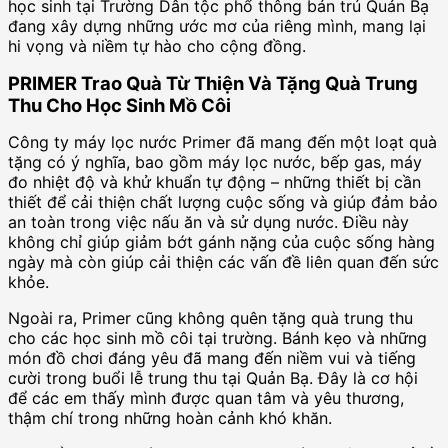
học sinh tại Trường Dân tộc phổ thông bán trú Quản Bạ
đang xây dựng những ước mơ của riêng mình, mang lại
hi vọng và niềm tự hào cho cộng đồng.
PRIMER Trao Quà Từ Thiện Và Tặng Quà Trung
Thu Cho Học Sinh Mồ Côi
Công ty máy lọc nước Primer đã mang đến một loạt quà
tặng có ý nghĩa, bao gồm máy lọc nước, bếp gas, máy
đo nhiệt độ và khử khuẩn tự động – những thiết bị cần
thiết để cải thiện chất lượng cuộc sống và giúp đảm bảo
an toàn trong việc nấu ăn và sử dụng nước. Điều này
không chỉ giúp giảm bớt gánh nặng của cuộc sống hàng
ngày mà còn giúp cải thiện các vấn đề liên quan đến sức
khỏe.
Ngoài ra, Primer cũng không quên tặng quà trung thu
cho các học sinh mồ côi tại trường. Bánh kẹo và những
món đồ chơi đáng yêu đã mang đến niềm vui và tiếng
cười trong buổi lễ trung thu tại Quản Bạ. Đây là cơ hội
để các em thấy mình được quan tâm và yêu thương,
thậm chí trong những hoàn cảnh khó khăn.