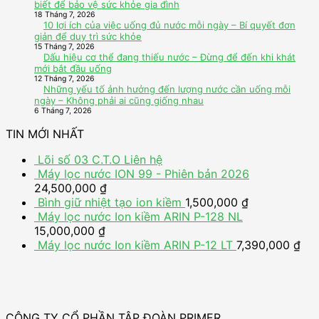
biết để bảo vệ sức khỏe gia đình
18 Tháng 7, 2026
10 lợi ích của việc uống đủ nước mỗi ngày – Bí quyết đơn
giản để duy trì sức khỏe
15 Tháng 7, 2026
Dấu hiệu cơ thể đang thiếu nước – Đừng để đến khi khát
mới bắt đầu uống
12 Tháng 7, 2026
Những yếu tố ảnh hưởng đến lượng nước cần uống mỗi
ngày – Không phải ai cũng giống nhau
6 Tháng 7, 2026
TIN MỚI NHẤT
Lõi số 03 C.T.O
Liên hệ
Máy lọc nước ION 99 - Phiên bản 2026
24,500,000
₫
Bình giữ nhiệt tạo ion kiềm
1,500,000
₫
Máy lọc nước Ion kiềm ARIN P-128 NL
15,000,000
₫
Máy lọc nước Ion kiềm ARIN P-12 LT
7,390,000
₫
CÔNG TY CỔ PHẦN TẬP ĐOÀN PRIMER