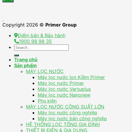
Copyright 2026 ©
Primer Group
Điểm bán & Bảo hành
1900 98 98 35
Search
for:
Trang chủ
Sản phẩm
MÁY LỌC NƯỚC
Máy lọc nước Ion Kiềm Primer
Máy lọc nước Primer
Máy lọc nước Vertuplus
Máy lọc nước Nanonew
Phụ kiện
MÁY LỌC NƯỚC CÔNG SUẤT LỚN
Máy lọc nước công nghiệp
Máy lọc nước bán công nghiệp
HỆ THỐNG LỌC TỔNG GIA ĐÌNH
THIẾT BỊ ĐIỆN & GIA DỤNG