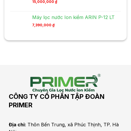
15,000,000
₫
Máy lọc nước Ion kiềm ARIN P-12 LT
7,390,000
₫
CÔNG TY CỔ PHẦN TẬP ĐOÀN
PRIMER
Địa chỉ:
Thôn Bến Trung, xã Phúc Thịnh, TP. Hà