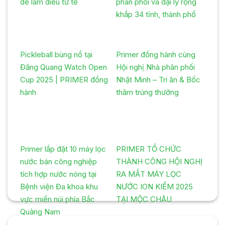
để làm điều tử tế
phân phối và đại lý rộng
khắp 34 tỉnh, thành phố
Pickleball bùng nổ tại
Primer đồng hành cùng
Đăng Quang Watch Open
Hội nghị Nhà phân phối
Cup 2025 | PRIMER đồng
Nhật Minh – Tri ân & Bốc
hành
thăm trúng thưởng
Primer lắp đặt 10 máy lọc
PRIMER TỔ CHỨC
nước bán công nghiệp
THÀNH CÔNG HỘI NGHỊ
tích hợp nước nóng tại
RA MẮT MÁY LỌC
Bệnh viện Đa khoa khu
NƯỚC ION KIỀM 2025
vực miền núi phía Bắc
TẠI MỘC CHÂU
Quảng Nam