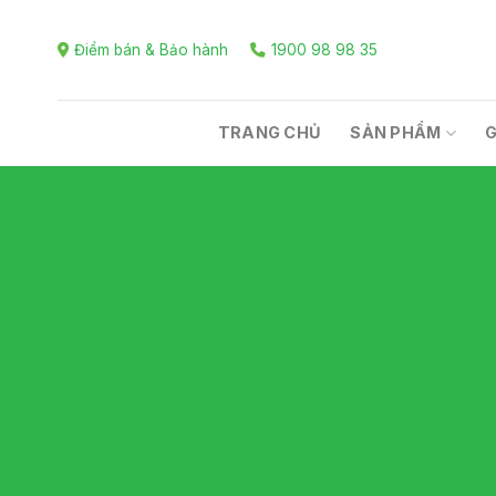
Skip
to
Điểm bán & Bảo hành
1900 98 98 35
content
TRANG CHỦ
SẢN PHẨM
G