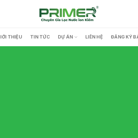
IỚI THIỆU
TIN TỨC
DỰ ÁN
LIÊN HỆ
ĐĂNG KÝ B