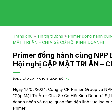
Trang chủ
»
Tin thị trường
»
Primer đồng hành cùn
MẶT TRI ÂN – CHIA SẺ CƠ HỘI KINH DOANH!
Primer đồng hành cùng NPP 
Hội nghị GẶP MẶT TRI ÂN – 
ĐĂNG VÀO
20 THÁNG 5, 2024
BỞI
HEI
Ngày 17/05/2024, Công ty CP Primer Group và NPP
“Gặp Mặt Tri Ân – Chia Sẻ Cơ Hội Kinh Doanh.” Sự
doanh nhân và người quan tâm đến lĩnh vực lọc nư
Primer: