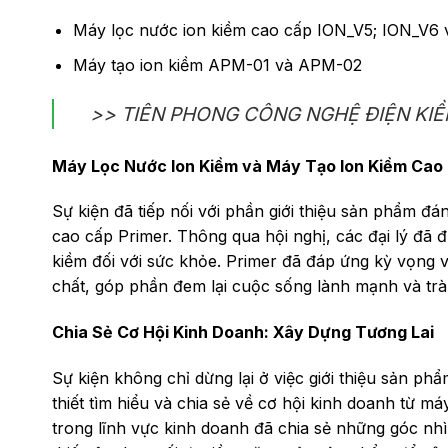
Máy lọc nước ion kiềm cao cấp ION_V5; ION_V6
Máy tạo ion kiềm APM-01 và APM-02
>> TIÊN PHONG CÔNG NGHỆ ĐIỆN KIỀ
Máy Lọc Nước Ion Kiềm và Máy Tạo Ion Kiềm Cao 
Sự kiện đã tiếp nối với phần giới thiệu sản phẩm đ
cao cấp Primer. Thông qua hội nghị, các đại lý đã đ
kiềm đối với sức khỏe. Primer đã đáp ứng kỳ vọng 
chất, góp phần đem lại cuộc sống lành mạnh và trà
Chia Sẻ Cơ Hội Kinh Doanh: Xây Dựng Tương Lai
Sự kiện không chỉ dừng lại ở việc giới thiệu sản ph
thiết tìm hiểu và chia sẻ về cơ hội kinh doanh từ má
trong lĩnh vực kinh doanh đã chia sẻ những góc nhì