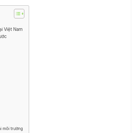
ại Việt Nam
nước
ài môi trường