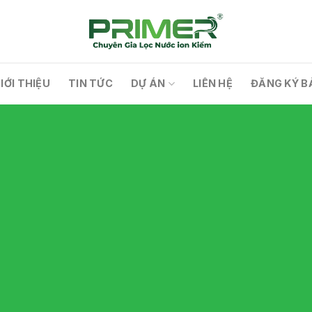
IỚI THIỆU
TIN TỨC
DỰ ÁN
LIÊN HỆ
ĐĂNG KÝ B