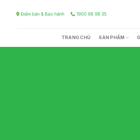
Skip
to
Điểm bán & Bảo hành
1900 98 98 35
content
TRANG CHỦ
SẢN PHẨM
G