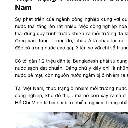
Nam
Sự phát triển của ngành công nghiệp cùng với quá 
nước thải tăng lên rất nhiều. Việc công nghiệp h
thải đúng quy trình trước khi xả ra môi trường đã 
đáng báo động. Trong đó, châu Á là châu lục có m
độc có trong nước cao gấp 3 lần so với chỉ số trung 
Có tới gần 1,2 triệu dân tại Bangladesh phải sử dụn
nước sạch đạt chuẩn.
Đáng chú ý đây chỉ là nhữn
nước bề mặt, còn nguồn nước ngầm bị ô nhiễm ra s
Tại Việt Nam, thực trạng ô nhiễm môi trường nước
công nghiệp, khu đô thị,… mà nó còn xảy ra cả ở
Hồ Chí Minh là hai nơi bị ô nhiễm nghiêm trọng nhất