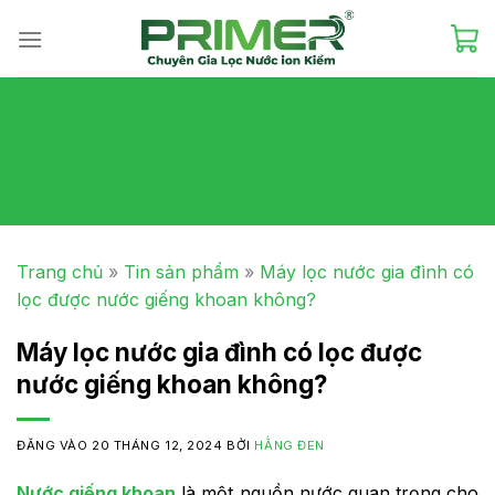
Skip
to
content
Trang chủ
»
Tin sản phẩm
»
Máy lọc nước gia đình có
lọc được nước giếng khoan không?
Máy lọc nước gia đình có lọc được
nước giếng khoan không?
ĐĂNG VÀO
20 THÁNG 12, 2024
BỞI
HẰNG ĐEN
Nước giếng khoan
là một nguồn nước quan trọng cho