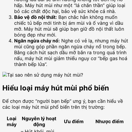
hấp. Máy hút mùi như một “lá chắn thần” giúp loại
bỏ các chất độc hại, bảo vệ sức khỏe cả nhà.
Bảo vệ đồ nội thất:
Bạn chắc hẳn không muốn
chiếc tủ bếp mới tinh bị ám mùi và ố vàng vì dầu
mỡ. Máy hút mùi sẽ giúp bạn giữ đồ nội thất luôn
bóng đẹp như mới.
Ngăn ngừa cháy nổ:
Nghe có vẻ lạ, nhưng máy hút
mùi cũng góp phần ngăn ngừa cháy nổ trong bếp.
Bằng cách hút sạch dầu mỡ bắn ra trong quá trình
nấu, máy hút mùi giảm thiểu nguy cơ “bếp gas hoá
thành bếp lửa”.
Hiểu loại máy hút mùi phổ biến
Để chọn được “người bạn bếp” ưng ý, bạn cần hiểu về
các loại máy hút mùi phổ biến trên thị trường:
Loại
Nguyên lý hoạt
Ưu điểm
Nhược điểm
máy
động
– Hút khói, mùi