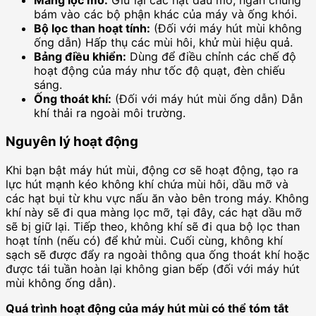
Màng lọc mỡ:
Giữ lại các hạt dầu mỡ, ngăn chúng
bám vào các bộ phận khác của máy và ống khói.
Bộ lọc than hoạt tính:
(Đối với máy hút mùi không
ống dẫn) Hấp thụ các mùi hôi, khử mùi hiệu quả.
Bảng điều khiển:
Dùng để điều chỉnh các chế độ
hoạt động của máy như tốc độ quạt, đèn chiếu
sáng.
Ống thoát khí:
(Đối với máy hút mùi ống dẫn) Dẫn
khí thải ra ngoài môi trường.
Nguyên lý hoạt động
Khi bạn bật máy hút mùi, động cơ sẽ hoạt động, tạo ra
lực hút mạnh kéo không khí chứa mùi hôi, dầu mỡ và
các hạt bụi từ khu vực nấu ăn vào bên trong máy. Không
khí này sẽ đi qua màng lọc mỡ, tại đây, các hạt dầu mỡ
sẽ bị giữ lại. Tiếp theo, không khí sẽ đi qua bộ lọc than
hoạt tính (nếu có) để khử mùi. Cuối cùng, không khí
sạch sẽ được đẩy ra ngoài thông qua ống thoát khí hoặc
được tái tuần hoàn lại không gian bếp (đối với máy hút
mùi không ống dẫn).
Quá trình hoạt động của máy hút mùi có thể tóm tắt