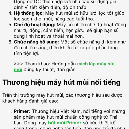
Động cơ DC thích hợp với nhu cầu sử dụng gia
đình vì tiết kiệm điện, độ ồn thấp.
Hệ thống lọc:
Máy hút mùi sở hữu lưới lọc tốt giúp
lọc sạch khói mùi, nâng cao tuổi thọ.
Chế độ hoạt động:
Máy có nhiều chế độ hoạt động
như tự động, cảm biến, hẹn giờ… sẽ giúp bạn sử
dụng linh hoạt và thoải mái hơn.
Chức năng bổ sung:
Một số chức năng đi kèm như
đèn chiếu sáng, điều khiển từ xa góp phần tăng
tính tiện lợi.
>>> Tham khảo: Hướng dẫn
cách lắp máy hút
mùi
đúng kỹ thuật, đơn giản
Thương hiệu máy hút mùi nổi tiếng
Trên thị trường máy hút mùi, các thương hiệu sau được
khách hàng đánh giá cao:
Primer:
Thương hiệu Việt Nam, nổi tiếng với những
sản phẩm máy hút mùi chuẩn công nghệ từ Thái
Lan. Dòng máy
hút mùi Primer
sở hữu thiết kế
sang trọng, công nghệ tân tiến, đáp ứng tối đa nhu