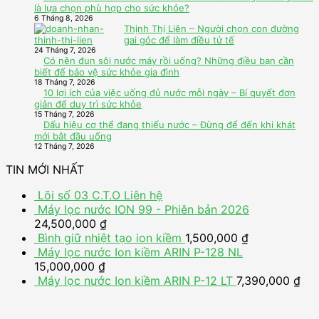
là lựa chọn phù hợp cho sức khỏe?
6 Tháng 8, 2026
Thịnh Thị Liên – Người chọn con đường
gai góc để làm điều tử tế
24 Tháng 7, 2026
Có nên đun sôi nước máy rồi uống? Những điều bạn cần
biết để bảo vệ sức khỏe gia đình
18 Tháng 7, 2026
10 lợi ích của việc uống đủ nước mỗi ngày – Bí quyết đơn
giản để duy trì sức khỏe
15 Tháng 7, 2026
Dấu hiệu cơ thể đang thiếu nước – Đừng để đến khi khát
mới bắt đầu uống
12 Tháng 7, 2026
TIN MỚI NHẤT
Lõi số 03 C.T.O
Liên hệ
Máy lọc nước ION 99 - Phiên bản 2026
24,500,000
₫
Bình giữ nhiệt tạo ion kiềm
1,500,000
₫
Máy lọc nước Ion kiềm ARIN P-128 NL
15,000,000
₫
Máy lọc nước Ion kiềm ARIN P-12 LT
7,390,000
₫