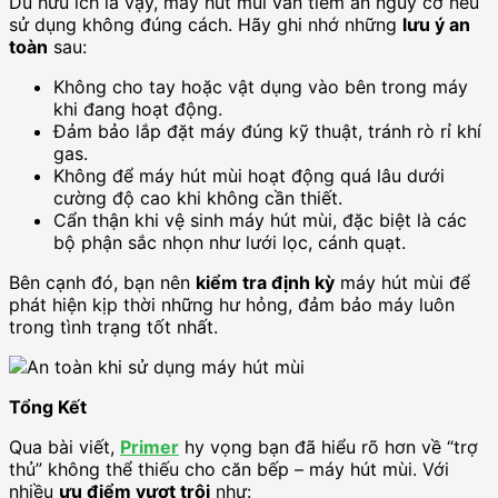
Dù hữu ích là vậy, máy hút mùi vẫn tiềm ẩn nguy cơ nếu
sử dụng không đúng cách. Hãy ghi nhớ những
lưu ý an
toàn
sau:
Không cho tay hoặc vật dụng vào bên trong máy
khi đang hoạt động.
Đảm bảo lắp đặt máy đúng kỹ thuật, tránh rò rỉ khí
gas.
Không để máy hút mùi hoạt động quá lâu dưới
cường độ cao khi không cần thiết.
Cẩn thận khi vệ sinh máy hút mùi, đặc biệt là các
bộ phận sắc nhọn như lưới lọc, cánh quạt.
Bên cạnh đó, bạn nên
kiểm tra định kỳ
máy hút mùi để
phát hiện kịp thời những hư hỏng, đảm bảo máy luôn
trong tình trạng tốt nhất.
Tổng Kết
Qua bài viết,
Primer
hy vọng bạn đã hiểu rõ hơn về “trợ
thủ” không thể thiếu cho căn bếp – máy hút mùi. Với
nhiều
ưu điểm vượt trội
như: