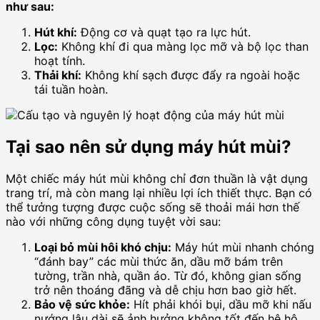
như sau:
Hút khí:
Động cơ và quạt tạo ra lực hút.
Lọc:
Không khí đi qua màng lọc mỡ và bộ lọc than
hoạt tính.
Thải khí:
Không khí sạch được đẩy ra ngoài hoặc
tái tuần hoàn.
Tại sao nên sử dụng máy hút mùi?
Một chiếc máy hút mùi không chỉ đơn thuần là vật dụng
trang trí, mà còn mang lại nhiều lợi ích thiết thực. Bạn có
thể tưởng tượng được cuộc sống sẽ thoải mái hơn thế
nào với những công dụng tuyệt vời sau:
Loại bỏ mùi hôi khó chịu:
Máy hút mùi nhanh chóng
“đánh bay” các mùi thức ăn, dầu mỡ bám trên
tường, trần nhà, quần áo. Từ đó, không gian sống
trở nên thoáng đãng và dễ chịu hơn bao giờ hết.
Bảo vệ sức khỏe:
Hít phải khói bụi, dầu mỡ khi nấu
nướng lâu dài sẽ ảnh hưởng không tốt đến hệ hô