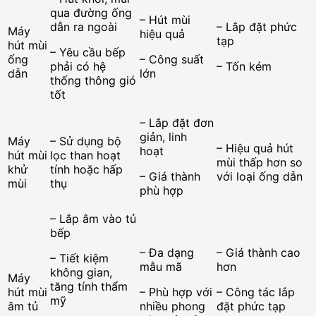
qua đường ống
– Hút mùi
dẫn ra ngoài
– Lắp đặt phức
Máy
hiệu quả
tạp
hút mùi
– Yêu cầu bếp
ống
– Công suất
phải có hệ
– Tốn kém
dẫn
lớn
thống thông gió
tốt
– Lắp đặt đơn
giản, linh
Máy
– Sử dụng bộ
– Hiệu quả hút
hoạt
hút mùi
lọc than hoạt
mùi thấp hơn so
khử
tính hoặc hấp
– Giá thành
với loại ống dẫn
mùi
thụ
phù hợp
– Lắp âm vào tủ
bếp
– Đa dạng
– Giá thành cao
– Tiết kiệm
mẫu mã
hơn
không gian,
Máy
tăng tính thẩm
hút mùi
– Phù hợp với
– Công tác lắp
mỹ
âm tủ
nhiều phong
đặt phức tạp