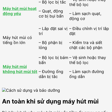
– Bộ lọc bị tắc
thế bộ lọc
Máy hút mùi hoạt
– Quạt, động
động yếu
– Làm sạch quạt,
cơ bị bụi bẩn
động cơ
– Lắp đặt sai vị
– Điều chỉnh vị trí lắp
trí
đặt
Máy hút mùi có
tiếng ồn lớn
– Bộ phận bị
– Kiểm tra và siết
lỏng
chặt các bộ phận
– Bộ lọc bị bám
– Vệ sinh hoặc thay
bẩn
thế bộ lọc
Máy hút mùi
không hút mùi tốt
– Đường ống
– Làm sạch đường
dẫn bị tắc
ống dẫn
An toàn khi sử dụng máy hút mùi