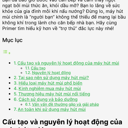
ngạt bởi mùi thức ăn, khói dầu mỡ? Bạn lo lắng về sức
khỏe của gia đình mỗi khi nấu nướng? Đừng lo, máy hút
mùi chính là “người bạn” không thể thiếu để mang lại bầu
không khí trong lành cho căn bếp nhà bạn. Hãy cùng
Primer tìm hiểu kỹ hơn về “trợ thủ” đắc lực này nhé!
Mục lục
Cấu tạo và nguyên lý hoạt động của máy hút mùi
Cấu tạo
Nguyên lý hoạt động
Tại sao nên sử dụng máy hút mùi?
Hiểu loại máy hút mùi phổ biến
Kinh nghiệm mua máy hút mùi
Thương hiệu máy hút mùi nổi tiếng
Cách sử dụng và bảo dưỡng
Vấn vấn đề thường gặp và giải pháp
An toàn khi sử dụng máy hút mùi
Cấu tạo và nguyên lý hoạt động của