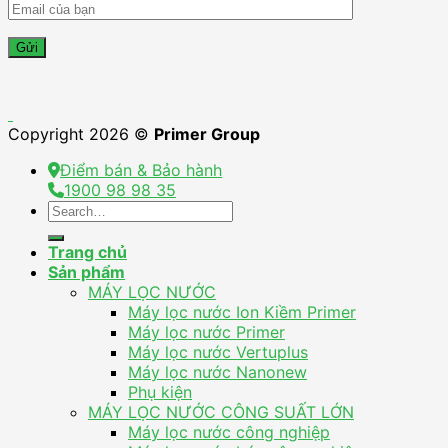
Copyright 2026 ©
Primer Group
Điểm bán & Bảo hành
1900 98 98 35
Search
for:
Trang chủ
Sản phẩm
MÁY LỌC NƯỚC
Máy lọc nước Ion Kiềm Primer
Máy lọc nước Primer
Máy lọc nước Vertuplus
Máy lọc nước Nanonew
Phụ kiện
MÁY LỌC NƯỚC CÔNG SUẤT LỚN
Máy lọc nước công nghiệp