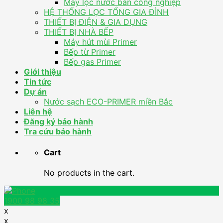
Máy lọc nước bán công nghiệp
HỆ THỐNG LỌC TỔNG GIA ĐÌNH
THIẾT BỊ ĐIỆN & GIA DỤNG
THIẾT BỊ NHÀ BẾP
Máy hút mùi Primer
Bếp từ Primer
Bếp gas Primer
Giới thiệu
Tin tức
Dự án
Nước sạch ECO-PRIMER miền Bắc
Liên hệ
Đăng ký bảo hành
Tra cứu bảo hành
Cart
No products in the cart.
1900 98 98 35
x
x