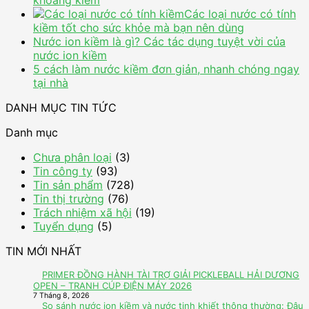
khoáng kiềm
Các loại nước có tính
kiềm tốt cho sức khỏe mà bạn nên dùng
Nước ion kiềm là gì? Các tác dụng tuyệt vời của
nước ion kiềm
5 cách làm nước kiềm đơn giản, nhanh chóng ngay
tại nhà
DANH MỤC TIN TỨC
Danh mục
Chưa phân loại
(3)
Tin công ty
(93)
Tin sản phẩm
(728)
Tin thị trường
(76)
Trách nhiệm xã hội
(19)
Tuyển dụng
(5)
TIN MỚI NHẤT
PRIMER ĐỒNG HÀNH TÀI TRỢ GIẢI PICKLEBALL HẢI DƯƠNG
OPEN – TRANH CÚP ĐIỆN MÁY 2026
7 Tháng 8, 2026
So sánh nước ion kiềm và nước tinh khiết thông thường: Đâu