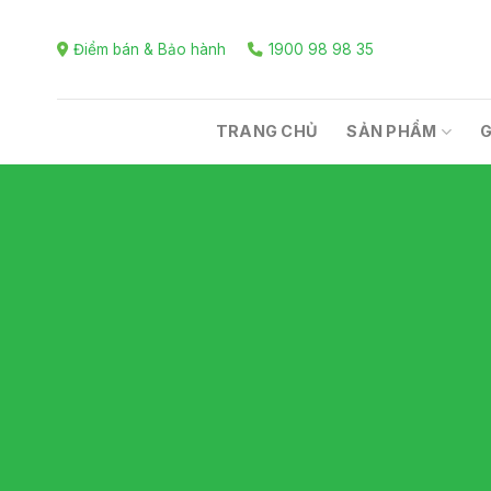
Skip
to
Điểm bán & Bảo hành
1900 98 98 35
content
TRANG CHỦ
SẢN PHẨM
G