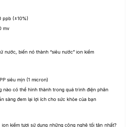
00 ppb (±10%)
0 mv
 tử nước, biến nó thành “siêu nước” ion kiềm
 PP siêu mịn (1 micron)
g nào có thể hình thành trong quá trình điện phân
sẵn sàng đem lại lợi ích cho sức khỏe của bạn
ion kiềm tươi sử dụng những công nghệ tối tân nhất?