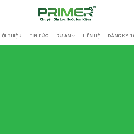
IỚI THIỆU
TIN TỨC
DỰ ÁN
LIÊN HỆ
ĐĂNG KÝ B