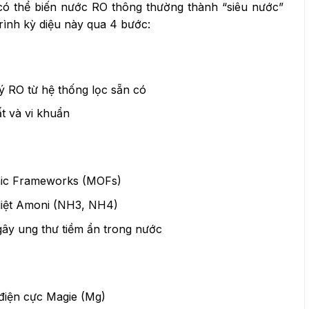
có thể biến nước RO thông thường thành “siêu nước”
rình kỳ diệu này qua 4 bước:
 RO từ hệ thống lọc sẵn có
ất và vi khuẩn
anic Frameworks (MOFs)
 diệt Amoni (NH3, NH4)
gây ung thư tiềm ẩn trong nước
 điện cực Magie (Mg)