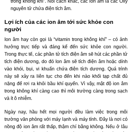
trong không khí”. Nói cách khác, các ion âm là các Oxy
nguyên tử chứa điện tích âm.
Lợi ích của các ion âm tới sức khỏe con
người
Ion âm hay còn gọi là “vitamin trong không khí” – có ảnh
hưởng trực tiếp và đáng kể đến sức khỏe con người.
Trong thực tế, các phần tử tích điện âm sẽ hút các phần tử
tích điện dương, do đó Ion âm sẽ tích điện âm hoặc dính
vào khói, bụi, vi khuẩn chứa điện tích dương. Quá trình
này sẽ xảy ra liên tục cho đến khi nào khối tạp chất đủ
nặng để rơi ra khỏi bầu khí quyển. Vì vậy, mật độ ion âm
trong không khí càng cao thì môi trường càng trong sạch
và ít ô nhiễm.
Ngày nay, hầu hết mọi người đều làm việc trong môi
trường văn phòng với máy lạnh và máy tính. Đây là nơi có
nồng độ ion âm rất thấp, thậm chí bằng không. Nếu ở lâu