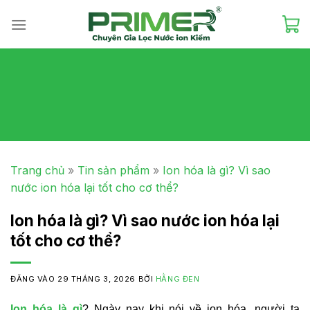
Skip
to
content
Trang chủ
»
Tin sản phẩm
»
Ion hóa là gì? Vì sao
nước ion hóa lại tốt cho cơ thể?
Ion hóa là gì? Vì sao nước ion hóa lại
tốt cho cơ thể?
ĐĂNG VÀO
29 THÁNG 3, 2026
BỞI
HẰNG ĐEN
Ion hóa là gì
? Ngày nay khi nói về ion hóa, người ta