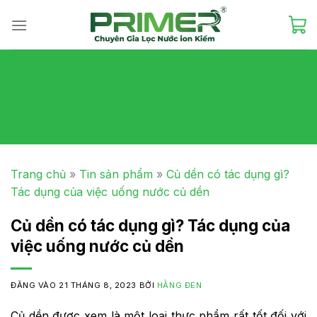
Skip
to
content
Trang chủ
»
Tin sản phẩm
»
Củ dền có tác dụng gì?
Tác dụng của việc uống nước củ dền
Củ dền có tác dụng gì? Tác dụng của
việc uống nước củ dền
ĐĂNG VÀO
21 THÁNG 8, 2023
BỞI
HẰNG ĐEN
Củ dền được xem là một loại thực phẩm rất tốt đối với