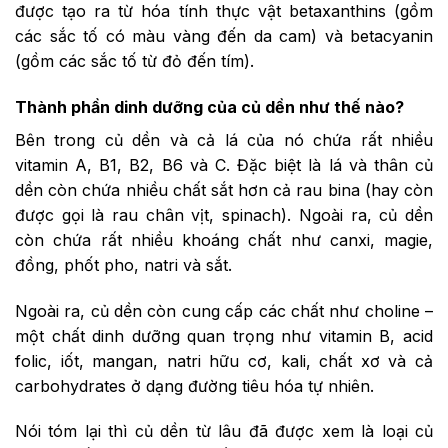
được tạo ra từ hóa tính thực vật betaxanthins (gồm
các sắc tố có màu vàng đến da cam) và betacyanin
(gồm các sắc tố từ đỏ đến tím).
Thành phần dinh dưỡng của củ dền như thế nào?
Bên trong củ dền và cả lá của nó chứa rất nhiều
vitamin A, B1, B2, B6 và C. Đặc biệt là lá và thân củ
dền còn chứa nhiều chất sắt hơn cả rau bina (hay còn
được gọi là rau chân vịt, spinach). Ngoài ra, củ dền
còn chứa rất nhiều khoáng chất như canxi, magie,
đồng, phốt pho, natri và sắt.
Ngoài ra, củ dền còn cung cấp các chất như choline –
một chất dinh dưỡng quan trọng như vitamin B, acid
folic, iốt, mangan, natri hữu cơ, kali, chất xơ và cả
carbohydrates ở dạng đường tiêu hóa tự nhiên.
Nói tóm lại thì củ dền từ lâu đã được xem là loại củ