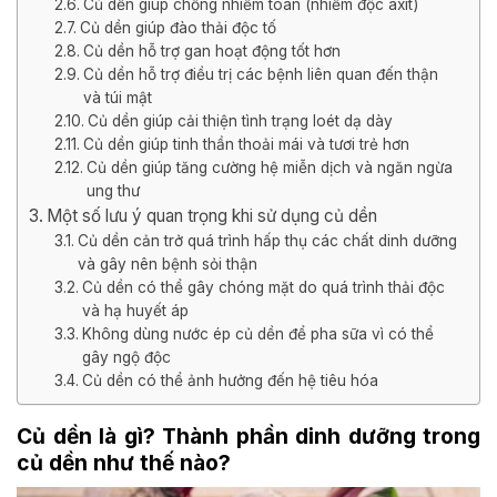
Củ dền giúp chống nhiễm toan (nhiễm độc axit)
Củ dền giúp đào thải độc tố
Củ dền hỗ trợ gan hoạt động tốt hơn
Củ dền hỗ trợ điều trị các bệnh liên quan đến thận
và túi mật
Củ dền giúp cải thiện tình trạng loét dạ dày
Củ dền giúp tinh thần thoải mái và tươi trẻ hơn
Củ dền giúp tăng cường hệ miễn dịch và ngăn ngừa
ung thư
Một số lưu ý quan trọng khi sử dụng củ dền
Củ dền cản trở quá trình hấp thụ các chất dinh dưỡng
và gây nên bệnh sỏi thận
Củ dền có thể gây chóng mặt do quá trình thải độc
và hạ huyết áp
Không dùng nước ép củ dền để pha sữa vì có thể
gây ngộ độc
Củ dền có thể ảnh hưởng đến hệ tiêu hóa
Củ dền là gì? Thành phần dinh dưỡng trong
củ dền như thế nào?