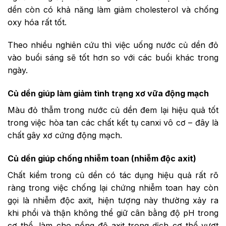
dền còn có khả năng làm giảm cholesterol và chống
oxy hóa rất tốt.
Theo nhiều nghiên cứu thì việc uống nước củ dền đỏ
vào buổi sáng sẽ tốt hơn so với các buổi khác trong
ngày.
Củ dền giúp làm giảm tình trạng xơ vữa động mạch
Màu đỏ thẫm trong nước củ dền đem lại hiệu quả tốt
trong việc hòa tan các chất kết tụ canxi vô cơ – đây là
chất gây xơ cứng động mạch.
Củ dền giúp chống nhiễm toan (nhiễm độc axit)
Chất kiềm trong củ dền có tác dụng hiệu quả rất rõ
ràng trong việc chống lại chứng nhiễm toan hay còn
gọi là nhiễm độc axit, hiện tượng này thường xảy ra
khi phổi và thận không thể giữ cân bằng độ pH trong
cơ thể, làm cho nồng độ axit trong dịch cơ thể vượt