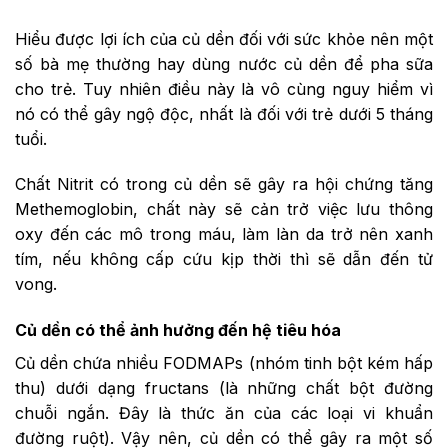
Hiểu được lợi ích của củ dền đối với sức khỏe nên một
số bà mẹ thường hay dùng nước củ dền để pha sữa
cho trẻ. Tuy nhiên điều này là vô cùng nguy hiểm vì
nó có thể gây ngộ độc, nhất là đối với trẻ dưới 5 tháng
tuổi.
Chất Nitrit có trong củ dền sẽ gây ra hội chứng tăng
Methemoglobin, chất này sẽ cản trở việc lưu thông
oxy đến các mô trong máu, làm làn da trở nên xanh
tím, nếu không cấp cứu kịp thời thì sẽ dẫn đến tử
vong.
Củ dền có thể ảnh hưởng đến hệ tiêu hóa
Củ dền chứa nhiều FODMAPs (nhóm tinh bột kém hấp
thu) dưới dạng fructans (là những chất bột đường
chuỗi ngắn. Đây là thức ăn của các loại vi khuẩn
đường ruột). Vậy nên, củ dền có thể gây ra một số