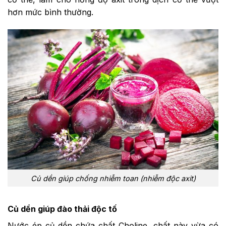
hơn mức bình thường.
Củ dền giúp chống nhiễm toan (nhiễm độc axit)
Củ dền giúp đào thải độc tố
Nước ép củ dền chứa chất Choline, chất này vừa có