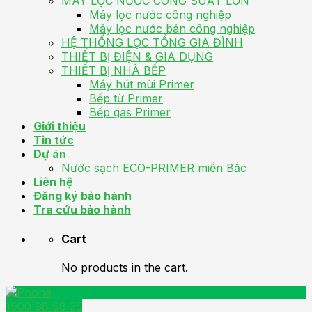
MÁY LỌC NƯỚC CÔNG SUẤT LỚN
Máy lọc nước công nghiệp
Máy lọc nước bán công nghiệp
HỆ THỐNG LỌC TỔNG GIA ĐÌNH
THIẾT BỊ ĐIỆN & GIA DỤNG
THIẾT BỊ NHÀ BẾP
Máy hút mùi Primer
Bếp từ Primer
Bếp gas Primer
Giới thiệu
Tin tức
Dự án
Nước sạch ECO-PRIMER miền Bắc
Liên hệ
Đăng ký bảo hành
Tra cứu bảo hành
Cart
No products in the cart.
1900 98 98 35