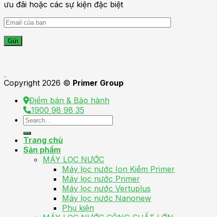
ưu đãi hoặc các sự kiện đặc biệt
Copyright 2026 ©
Primer Group
Điểm bán & Bảo hành
1900 98 98 35
Search
for:
Trang chủ
Sản phẩm
MÁY LỌC NƯỚC
Máy lọc nước Ion Kiềm Primer
Máy lọc nước Primer
Máy lọc nước Vertuplus
Máy lọc nước Nanonew
Phụ kiện