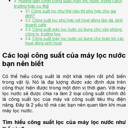
Hướng dẫn chọn công suất máy lọc nước trong cách
trường hợp cụ thể
Công suất lọc như thế nào thì phù hợp cho gia
đình?
Công suất lọc phù hợp với hoạt động làm đá, kinh
doanh café
Công suất máy lọc nước sử dụng cho văn phòng,
công ty, trường học
Công suất máy lọc nước sử dụng cho toàn bộ các
hoạt động sinh hoạt
Các loại công suất của máy lọc nước
bạn nên biết
Có thể hiểu công suất là một khái niệm rất phổ biến
trong vật lý. Nó là đại lượng được xác định dựa trên
công thực hiện được trong một đơn vị thời gian. Với máy
lọc nước sẽ được chia ra làm 2 loại công suất chính đó
là
công suất lọc của máy và công suất tiêu thụ điện
năng. Đây là 2 yếu tố mà các bạn nên quan tâm khi mua
máy lọc nước.
Tìm hiểu công suất lọc của máy lọc nước như