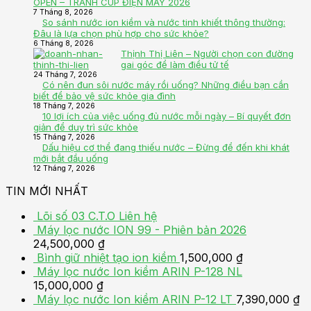
OPEN – TRANH CÚP ĐIỆN MÁY 2026
7 Tháng 8, 2026
So sánh nước ion kiềm và nước tinh khiết thông thường:
Đâu là lựa chọn phù hợp cho sức khỏe?
6 Tháng 8, 2026
Thịnh Thị Liên – Người chọn con đường
gai góc để làm điều tử tế
24 Tháng 7, 2026
Có nên đun sôi nước máy rồi uống? Những điều bạn cần
biết để bảo vệ sức khỏe gia đình
18 Tháng 7, 2026
10 lợi ích của việc uống đủ nước mỗi ngày – Bí quyết đơn
giản để duy trì sức khỏe
15 Tháng 7, 2026
Dấu hiệu cơ thể đang thiếu nước – Đừng để đến khi khát
mới bắt đầu uống
12 Tháng 7, 2026
TIN MỚI NHẤT
Lõi số 03 C.T.O
Liên hệ
Máy lọc nước ION 99 - Phiên bản 2026
24,500,000
₫
Bình giữ nhiệt tạo ion kiềm
1,500,000
₫
Máy lọc nước Ion kiềm ARIN P-128 NL
15,000,000
₫
Máy lọc nước Ion kiềm ARIN P-12 LT
7,390,000
₫