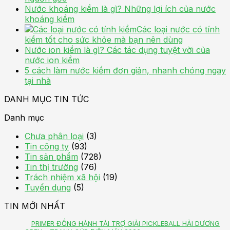
Nước khoáng kiềm là gì? Những lợi ích của nước
khoáng kiềm
Các loại nước có tính
kiềm tốt cho sức khỏe mà bạn nên dùng
Nước ion kiềm là gì? Các tác dụng tuyệt vời của
nước ion kiềm
5 cách làm nước kiềm đơn giản, nhanh chóng ngay
tại nhà
DANH MỤC TIN TỨC
Danh mục
Chưa phân loại
(3)
Tin công ty
(93)
Tin sản phẩm
(728)
Tin thị trường
(76)
Trách nhiệm xã hội
(19)
Tuyển dụng
(5)
TIN MỚI NHẤT
PRIMER ĐỒNG HÀNH TÀI TRỢ GIẢI PICKLEBALL HẢI DƯƠNG