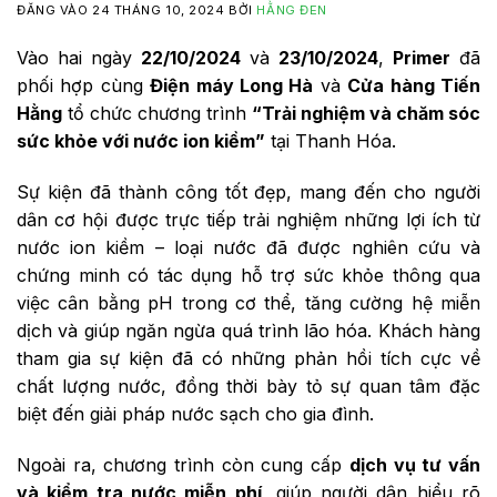
ĐĂNG VÀO
24 THÁNG 10, 2024
BỞI
HẰNG ĐEN
Vào hai ngày
22/10/2024
và
23/10/2024
,
Primer
đã
phối hợp cùng
Điện máy Long Hà
và
Cửa hàng Tiến
Hằng
tổ chức chương trình
“Trải nghiệm và chăm sóc
sức khỏe với nước ion kiềm”
tại Thanh Hóa.
Sự kiện đã thành công tốt đẹp, mang đến cho người
dân cơ hội được trực tiếp trải nghiệm những lợi ích từ
nước ion kiềm – loại nước đã được nghiên cứu và
chứng minh có tác dụng hỗ trợ sức khỏe thông qua
việc cân bằng pH trong cơ thể, tăng cường hệ miễn
dịch và giúp ngăn ngừa quá trình lão hóa. Khách hàng
tham gia sự kiện đã có những phản hồi tích cực về
chất lượng nước, đồng thời bày tỏ sự quan tâm đặc
biệt đến giải pháp nước sạch cho gia đình.
Ngoài ra, chương trình còn cung cấp
dịch vụ tư vấn
và kiểm tra nước miễn phí
, giúp người dân hiểu rõ