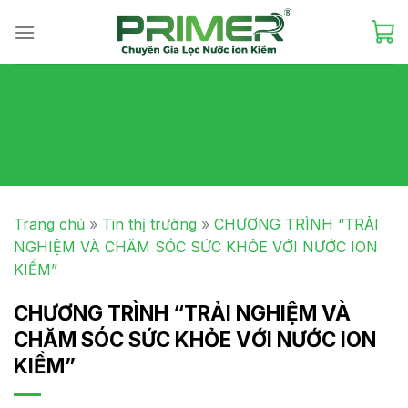
Skip
to
content
Trang chủ
»
Tin thị trường
»
CHƯƠNG TRÌNH “TRẢI
NGHIỆM VÀ CHĂM SÓC SỨC KHỎE VỚI NƯỚC ION
KIỀM”
CHƯƠNG TRÌNH “TRẢI NGHIỆM VÀ
CHĂM SÓC SỨC KHỎE VỚI NƯỚC ION
KIỀM”