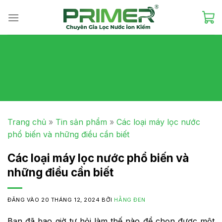
Skip
to
content
Trang chủ
»
Tin sản phẩm
»
Các loại máy lọc nước
phổ biến và những điều cần biết
Các loại máy lọc nước phổ biến và
những điều cần biết
ĐĂNG VÀO
20 THÁNG 12, 2024
BỞI
HẰNG ĐEN
Bạn đã bao giờ tự hỏi làm thế nào để chọn được một