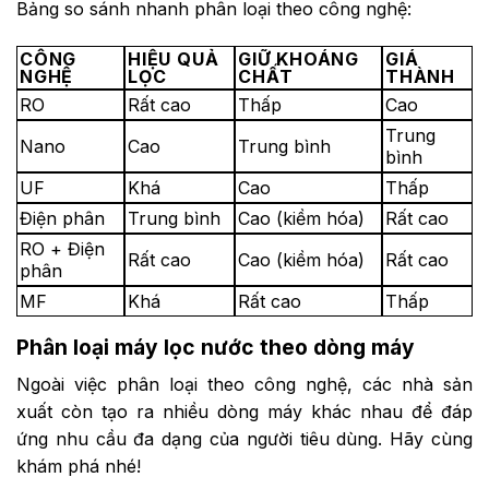
Bảng so sánh nhanh phân loại theo công nghệ:
CÔNG
HIỆU QUẢ
GIỮ KHOÁNG
GIÁ
NGHỆ
LỌC
CHẤT
THÀNH
RO
Rất cao
Thấp
Cao
Trung
Nano
Cao
Trung bình
bình
UF
Khá
Cao
Thấp
Điện phân
Trung bình
Cao (kiềm hóa)
Rất cao
RO + Điện
Rất cao
Cao (kiềm hóa)
Rất cao
phân
MF
Khá
Rất cao
Thấp
Phân loại máy lọc nước theo dòng máy
Ngoài việc phân loại theo công nghệ, các nhà sản
xuất còn tạo ra nhiều dòng máy khác nhau để đáp
ứng nhu cầu đa dạng của người tiêu dùng. Hãy cùng
khám phá nhé!