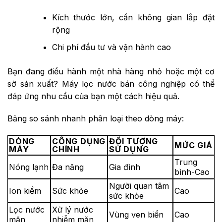
Kích thước lớn, cần không gian lắp đặt
rộng
Chi phí đầu tư và vận hành cao
Bạn đang điều hành một nhà hàng nhỏ hoặc một cơ
sở sản xuất? Máy lọc nước bán công nghiệp có thể
đáp ứng nhu cầu của bạn một cách hiệu quả.
Bảng so sánh nhanh phân loại theo dòng máy:
DÒNG
CÔNG DỤNG
ĐỐI TƯỢNG
MỨC GIÁ
MÁY
CHÍNH
SỬ DỤNG
Trung
Nóng lạnh
Đa năng
Gia đình
bình-Cao
Người quan tâm
Ion kiềm
Sức khỏe
Cao
sức khỏe
Lọc nước
Xử lý nước
Vùng ven biển
Cao
mặn
nhiễm mặn