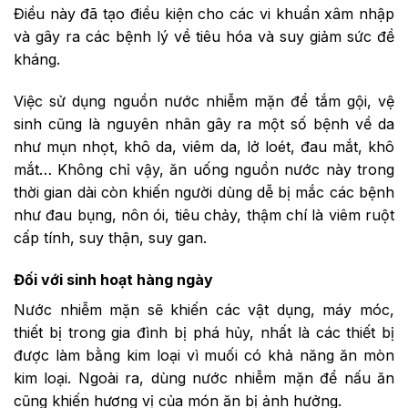
Điều này đã tạo điều kiện cho các vi khuẩn xâm nhập
và gây ra các bệnh lý về tiêu hóa và suy giảm sức đề
kháng.
Việc sử dụng nguồn nước nhiễm mặn để tắm gội, vệ
sinh cũng là nguyên nhân gây ra một số bệnh về da
như mụn nhọt, khô da, viêm da, lở loét, đau mắt, khô
mắt… Không chỉ vậy, ăn uống nguồn nước này trong
thời gian dài còn khiến người dùng dễ bị mắc các bệnh
như đau bụng, nôn ói, tiêu chảy, thậm chí là viêm ruột
cấp tính, suy thận, suy gan.
Đối với sinh hoạt hàng ngày
Nước nhiễm mặn sẽ khiến các vật dụng, máy móc,
thiết bị trong gia đình bị phá hủy, nhất là các thiết bị
được làm bằng kim loại vì muối có khả năng ăn mòn
kim loại. Ngoài ra, dùng nước nhiễm mặn để nấu ăn
cũng khiến hương vị của món ăn bị ảnh hưởng.