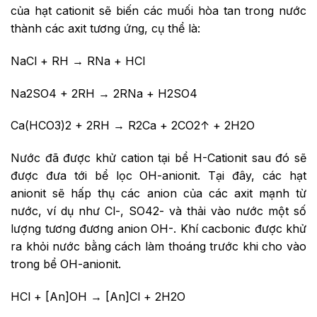
của hạt cationit sẽ biến các muối hòa tan trong nước
thành các axit tương ứng, cụ thể là:
NaCl + RH → RNa + HCl
Na2SO4 + 2RH → 2RNa + H2SO4
Ca(HCO3)2 + 2RH → R2Ca + 2CO2↑­ + 2H2O
Nước đã được khử cation tại bể H-Cationit sau đó sẽ
được đưa tới bể lọc OH-anionit. Tại đây, các hạt
anionit sẽ hấp thụ các anion của các axit mạnh từ
nước, ví dụ như Cl-, SO42- và thải vào nước một số
lượng tương đương anion OH-. Khí cacbonic được khử
ra khỏi nước bằng cách làm thoáng trước khi cho vào
trong bể OH-anionit.
HCl + [An]OH → [An]Cl + 2H2O