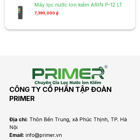
Máy lọc nước Ion kiềm ARIN P-12 LT
7,390,000
₫
CÔNG TY CỔ PHẦN TẬP ĐOÀN
PRIMER
Địa chỉ:
Thôn Bến Trung, xã Phúc Thịnh, TP. Hà
Nội
Email:
info@primer.vn