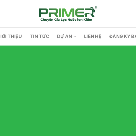
IỚI THIỆU
TIN TỨC
DỰ ÁN
LIÊN HỆ
ĐĂNG KÝ B