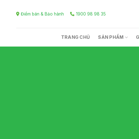
Skip
to
Điểm bán & Bảo hành
1900 98 98 35
content
TRANG CHỦ
SẢN PHẨM
G