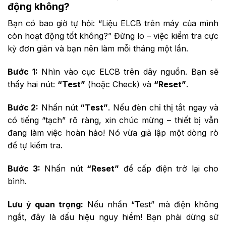
động không?
Bạn có bao giờ tự hỏi: “Liệu ELCB trên máy của mình
còn hoạt động tốt không?” Đừng lo – việc kiểm tra cực
kỳ đơn giản và bạn nên làm mỗi tháng một lần.
Bước 1:
Nhìn vào cục ELCB trên dây nguồn. Bạn sẽ
thấy hai nút:
“Test”
(hoặc Check) và
“Reset”
.
Bước 2:
Nhấn nút
“Test”
. Nếu đèn chỉ thị tắt ngay và
có tiếng “tạch” rõ ràng, xin chúc mừng – thiết bị vẫn
đang làm việc hoàn hảo! Nó vừa giả lập một dòng rò
để tự kiểm tra.
Bước 3:
Nhấn nút
“Reset”
để cấp điện trở lại cho
bình.
Lưu ý quan trọng:
Nếu nhấn “Test” mà điện không
ngắt, đây là dấu hiệu nguy hiểm! Bạn phải dừng sử