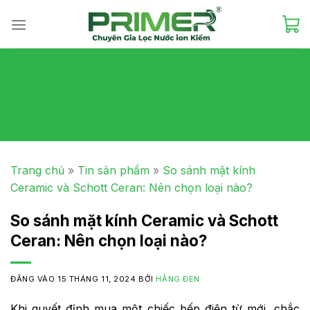
Skip
to
content
Trang chủ
»
Tin sản phẩm
»
So sánh mặt kính
Ceramic và Schott Ceran: Nên chọn loại nào?
So sánh mặt kính Ceramic và Schott
Ceran: Nên chọn loại nào?
ĐĂNG VÀO
15 THÁNG 11, 2024
BỞI
HẰNG ĐEN
Khi quyết định mua một chiếc bếp điện từ mới, chắc