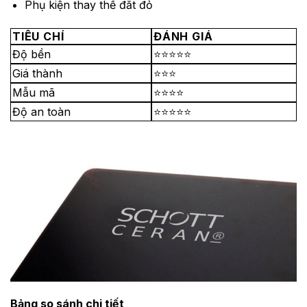
Phụ kiện thay thế đắt đỏ
TIÊU CHÍ
ĐÁNH GIÁ
Độ bền
⭐⭐⭐⭐⭐
Giá thành
⭐⭐⭐
Mẫu mã
⭐⭐⭐⭐
Độ an toàn
⭐⭐⭐⭐⭐
Bảng so sánh chi tiết