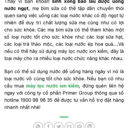
Thay vì băn khoăn
sinh xong bao lâu được uống
nước ngọt
, mẹ bỉm sữa có thể tập dần chuyển thói
quen sang việc uống các loại nước khác có độ ngọt tự
nhiên để duy trì chất lượng sữa mẹ cũng như có lợi
cho sức khỏe. Các mẹ bỉm sữa có thể tham khảo một
số loại nước tốt cho sức khỏe như: các loại sữa hạt,
các loại trà thảo mộc, các loại nước ép hoa quả….Và
nếu có thể hãy sử dụng máy lọc nước ion kiềm, đây là
loại máy cho ra nhiều loại nước chức năng khác nhau.
Bạn có thể sử dụng nước để uống hàng ngày vì nó là
loại nước vô cùng tốt cho sức khỏe.
Nếu bạn có nhu
cầu mua
máy lọc nước ion kiềm
, đừng quên liên hệ
ngay với công ty cổ phần Primer Group thông qua số
hotline 1900 98 98 35 để được tư vấn hỗ trợ đặt hàng
nhanh nhất nhé!