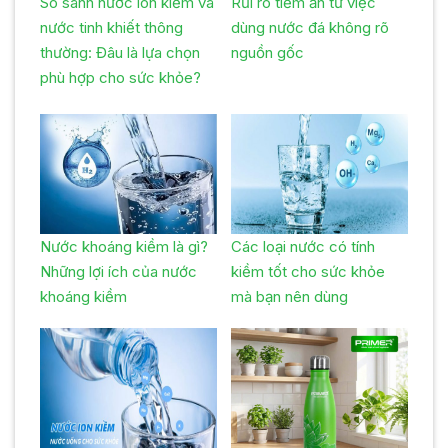
So sánh nước ion kiềm và
Rủi ro tiềm ẩn từ việc
nước tinh khiết thông
dùng nước đá không rõ
thường: Đâu là lựa chọn
nguồn gốc
phù hợp cho sức khỏe?
Nước khoáng kiềm là gì?
Các loại nước có tính
Những lợi ích của nước
kiềm tốt cho sức khỏe
khoáng kiềm
mà bạn nên dùng