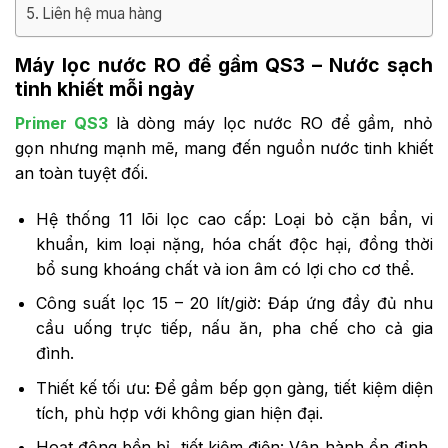
Liên hệ mua hàng
Máy lọc nước RO để gầm QS3 – Nước sạch
tinh khiết mỗi ngày
Primer QS3
là dòng máy lọc nước RO để gầm, nhỏ
gọn nhưng mạnh mẽ, mang đến nguồn nước tinh khiết
an toàn tuyệt đối.
Hệ thống 11 lõi lọc cao cấp: Loại bỏ cặn bẩn, vi
khuẩn, kim loại nặng, hóa chất độc hại, đồng thời
bổ sung khoáng chất và ion âm có lợi cho cơ thể.
Công suất lọc 15 – 20 lít/giờ: Đáp ứng đầy đủ nhu
cầu uống trực tiếp, nấu ăn, pha chế cho cả gia
đình.
Thiết kế tối ưu: Để gầm bếp gọn gàng, tiết kiệm diện
tích, phù hợp với không gian hiện đại.
Hoạt động bền bỉ, tiết kiệm điện: Vận hành ổn định,