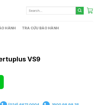
Search
for:
ẢO HÀNH
TRA CỨU BẢO HÀNH
ertuplus VS9
(024) 6671 0004
1900 98 98 35