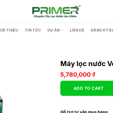
IỚI THIỆU
TIN TỨC
DỰ ÁN
LIÊN HỆ
ĐĂNG KÝ B
Máy lọc nước V
5,780,000
₫
ADD TO CART
Hỗ trợ tư vấn mua hàng