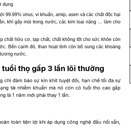
ử dụng
ới 99.99% virus, vi khuẩn, amip, asen và các chất độc hại
rắn, khí gây mùi trong nước, các kim loại nặng … làm cho
ợp chất hữu cơ, tạp chất, chất không tốt cho sức khỏe còn
ước. Bên cạnh đó, than hoạt tính còn bổ sung các khoáng
 lượng nước.
 tuổi thọ gấp 3 lần lõi thường
g chỉ đảm bảo sự kín khít tuyệt đối, hạn chế tối đa sự
trạng tái nhiễm khuẩn mà nó còn có tuổi tho cao gấp
ờng là 1 năm mới phải thay 1 lần.
àn toàn tiện lợi khi áp dụng công nghệ đấu nối sẵn,