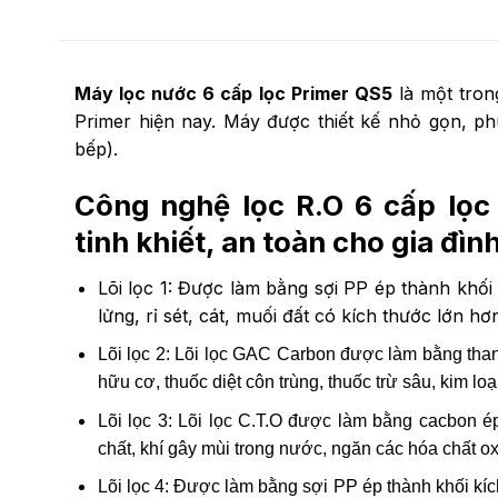
Máy lọc nước 6 cấp lọc Primer QS5
là một tron
Primer hiện nay. Máy được thiết kế nhỏ gọn, ph
bếp).
Công nghệ lọc R.O 6 cấp lọ
tinh khiết, an toàn cho gia đìn
Lõi lọc 1: Được làm bằng sợi PP ép thành khối 
lửng, rỉ sét, cát, muối đất có kích thước lớn hơ
Lõi lọc 2: Lõi lọc GAC Carbon được làm bằng than
hữu cơ, thuốc diệt côn trùng, thuốc trừ sâu, kim lo
Lõi lọc 3: Lõi lọc C.T.O được làm bằng cacbon ép
chất, khí gây mùi trong nước, ngăn các hóa chất 
Lõi lọc 4: Được làm bằng sợi PP ép thành khối kích