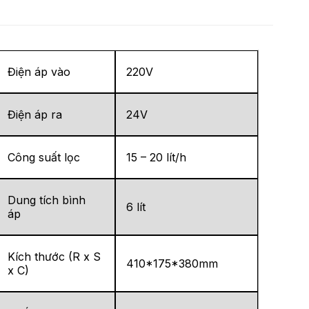
Điện áp vào
220V
Điện áp ra
24V
Công suất lọc
15 – 20 lít/h
Dung tích bình
6 lít
áp
Kích thước (R x S
410*175*380mm
x C)