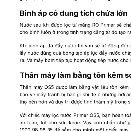
Bình áp có dung tích chứa lớn
Nước sau khi được lọc từ màng RO Primer sẽ chảy 
cho bình luôn ở trong tình trạng căng từ đó tạo r
Khi bình áp đã đầy nước thì van sẽ tự động đóng
lấy nước dùng quả bóng tạo áp lực đẩy nước chảy 
ra. Và máy bơm tiếp tục hoạt động tiếp nước cho 
Thân máy làm bằng tôn kẽm sơ
Thân máy QS5 được làm bằng vật liệu tôn kẽm s
bảo vệ máy tránh bị han gỉ khi để ở những nơi ẩ
thọ bền hơn và duy trì được tính thẩm mỹ trong su
Với chiếc máy lọc nước Primer QS5, bạn hoàn toà
an toàn, tốt cho sức khỏe. Vậy còn chần chừ g
1900 98 98 35 để sắm cho mình một chiếc máy l