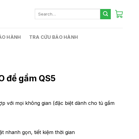
Search
for:
ẢO HÀNH
TRA CỨU BẢO HÀNH
O để gầm QS5
ợp với mọi không gian (đặc biệt dành cho tủ gầm
t nhanh gọn, tiết kiệm thời gian