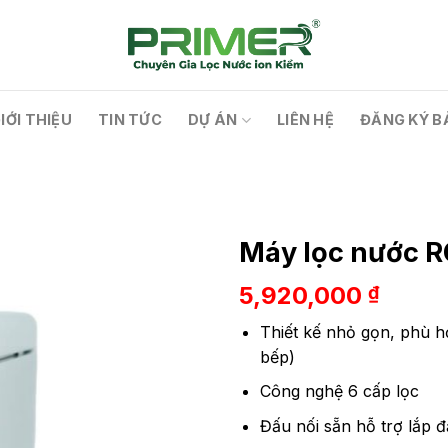
IỚI THIỆU
TIN TỨC
DỰ ÁN
LIÊN HỆ
ĐĂNG KÝ B
Máy lọc nước R
5,920,000
₫
Thiết kế nhỏ gọn, phù h
bếp)
Công nghệ 6 cấp lọc
Đấu nối sẵn hỗ trợ lắp đặ