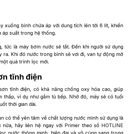
xuống bình chứa áp với dung tích lên tới 6 lít, khiến
a áp suất trong hệ thống.
, tức là máy bơm nước sẽ tắt. Đến khi người sử dụng
ra. Khi đó nước trong bình sẽ vơi đi, van tự động mở
một quá trình lọc mới.
n tĩnh điện
ơn tĩnh điện, có khả năng chống oxy hóa cao, giúp
m thấp, ví dụ như gầm tủ bếp. Nhờ đó, máy sẽ có tuổi
ốt thời gian dài.
n có thể yên tâm về chất lượng nước mình sử dụng là
ì nữa, hãy liên hệ ngay với Primer theo số HOTLINE
ọc nước thông minh, hiện đại và vô cùng sang trọng