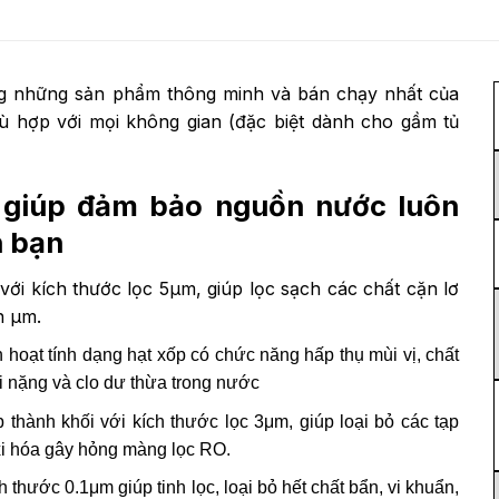
g những sản phẩm thông minh và bán chạy nhất của
ù hợp với mọi không gian (đặc biệt dành cho gầm tủ
c giúp đảm bảo nguồn nước luôn
h bạn
với kích thước lọc 5μm, giúp lọc sạch các chất cặn lơ
n μm.
 hoạt tính dạng hạt xốp có chức năng hấp thụ mùi vị, chất
ại nặng và clo dư thừa trong nước
 thành khối với kích thước lọc 3μm, giúp loại bỏ các tạp
oxi hóa gây hỏng màng lọc RO.
 thước 0.1μm giúp tinh lọc, loại bỏ hết chất bẩn, vi khuẩn,