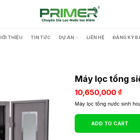
IỚI THIỆU
TIN TỨC
DỰ ÁN
LIÊN HỆ
ĐĂNG KÝ B
Máy lọc tổng si
10,650,000
₫
Máy lọc tổng nước sinh hoạ
ADD TO CART