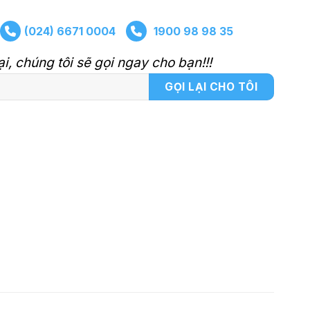
(024) 6671 0004
1900 98 98 35
ại, chúng tôi sẽ gọi ngay cho bạn!!!