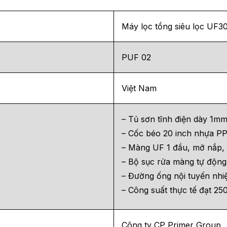
Máy lọc tổng siêu lọc UF3
PUF 02
Việt Nam
– Tủ sơn tĩnh điện dày 1m
– Cốc béo 20 inch nhựa PP 
– Màng UF 1 đầu, mở nắp, 
– Bộ sục rửa màng tự động 
– Đường ống nội tuyến nhi
– Công suất thực tế đạt 250
Công ty CP Primer Group