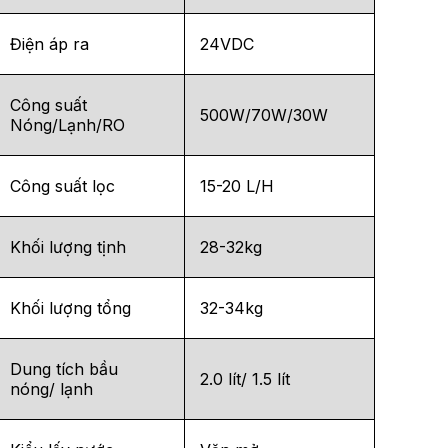
Điện áp ra
24VDC
Công suất
500W/70W/30W
Nóng/Lạnh/RO
Công suất lọc
15-20 L/H
Khối lượng tịnh
28-32kg
Khối lượng tổng
32-34kg
Dung tích bầu
2.0 lít/ 1.5 lít
nóng/ lạnh