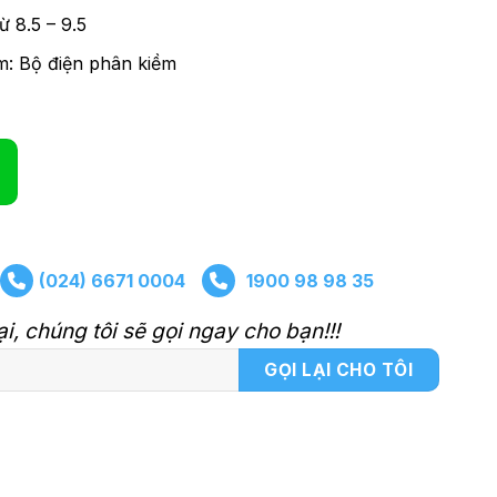
 8.5 – 9.5
m: Bộ điện phân kiềm
(024) 6671 0004
1900 98 98 35
ại, chúng tôi sẽ gọi ngay cho bạn!!!