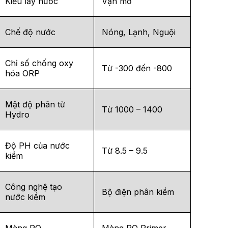
Kiểu lấy nước
Vặn mở
Chế độ nước
Nóng, Lạnh, Nguội
Chỉ số chống oxy
Từ -300 đến -800
hóa ORP
Mật độ phân từ
Từ 1000 – 1400
Hydro
Độ PH của nước
Từ 8.5 – 9.5
kiềm
Công nghệ tạo
Bộ điện phân kiềm
nước kiềm
Màng RO
Màng RO Primer