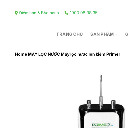
Skip
to
Điểm bán & Bảo hành
1900 98 98 35
content
TRANG CHỦ
SẢN PHẨM
G
Home
MÁY LỌC NƯỚC
Máy lọc nước Ion kiềm Primer