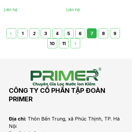
Liên hệ
Liên hệ
1
2
3
4
5
6
7
8
9
10
11
CÔNG TY CỔ PHẦN TẬP ĐOÀN
PRIMER
Địa chỉ:
Thôn Bến Trung, xã Phúc Thịnh, TP. Hà
Nội